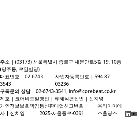
주소 | (03173) 서울특별시 종로구 새문안로5길 19, 10층
(당주동, 로얄빌딩)
대표번호 | 02-6743-
사업자등록번호 | 594-87-
3543
03236
구독문의 상담 | 02-6743-3541, info@corebeat.co.kr
제호 | 코어비트
발행인 | 류혜식
편집인 | 신치영
개인정보보호책임
통신판매업신고번호 |
㈜티아이에
자 | 신치영
2025-서울종로-0391
스홀딩스