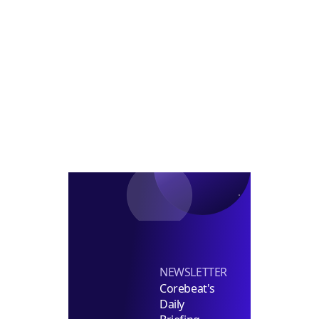
장
도
에
센
부
제
주
터
지
한...
목
개
직
금
할
발
접
융
이
중
인
위,
유
단
수
상
호
금
융
규
제
강
화
NEWSLETTER
Corebeat's
Daily