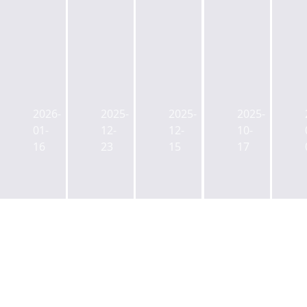
새
농
NH
총
마
협
농
사
을
·
협–
업
2026-
2025-
2025-
2025-
금
수
새
비
01-
12-
12-
10-
고,
협
마
5000
16
23
15
17
강
·
을
억
원
새
금
유
도
마
고
탑
양
을
의
여
양
금
공
주
부
고
동
스
실
PF
출
마
PF
대
시
트
사
출
리
물
업
한
츠
류