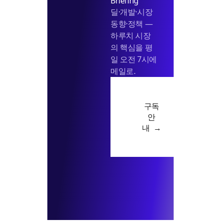
Briefing
딜·개발·시장
동향·정책 —
하루치 시장
의 핵심을 평
일 오전 7시에
메일로.
구독
안
내 →