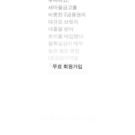
투자하고,
새마을금고를
비롯한 2금융권의
대규모 브릿지
대출을 받아
토지를 매입했다.
불확실성이 매우
높은 용도 변경
(준공업지역을
준주거와
무료 회원가입
일반상업지역으로)
인허가를 추진해
지구단위계획은
승인을 받았지만,
최종적으로
사업성을
인정받지 못해 본
이미 회원이신가요?
로그인
PF 전환이
좌절됐다.