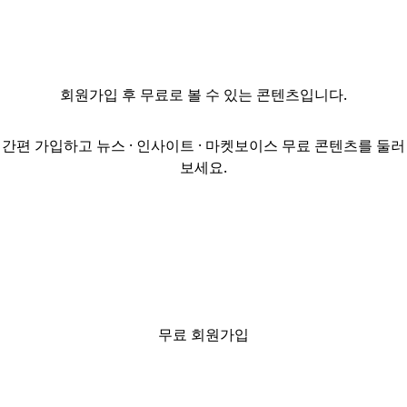
최근 김필제
마케팅 담당
상무이사를 신규
선임했다. 김필제
회원가입
후 무료로 볼 수 있는 콘텐츠입니다.
상무는 상품 기획,
유통 전략, 외부
채널 대응 등
간편 가입하고 뉴스 · 인사이트 · 마켓보이스 무료 콘텐츠를 둘러
마케팅 관련
보세요.
업무를 총괄하는
역할을 맡은
것으로 알려졌다.
김 상무는
GVA자산운용에서
약 7년간
마케팅을
총괄하며 중소형
무료 회원가입
사모운용사로는
드물게 유통 채널
내 입지를 다지는