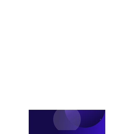
산
상
성
스
나
가
화,
마
진
재
용
트
상
개
산
오
가
발
전
피
17.18
지
자
스
동
분
상
빌
4.7
인
가
딩
만
수
개
으
평
발
로
으
속
변
로
도
신
대
붙
폭
을
확
듯
대