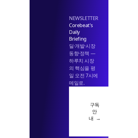
NEWSLETTER
Corebeat's
Daily
Briefing
딜·개발·시장
동향·정책 —
하루치 시장
의 핵심을 평
일 오전 7시에
메일로.
구독
안
내 →