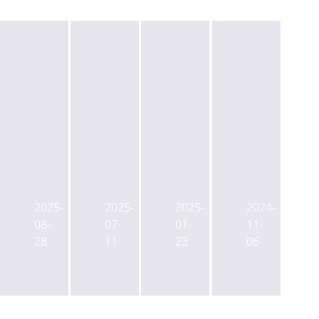
용
3
이
서
산
만
지
울
나
평
스
시
진
으
운
2025-
2025-
2025-
2024-
특
상
로
용,
08-
07-
01-
11-
별
가,
추
블
28
11
23
06
계
5
진
리
획
만
하
츠
구
평
던
나
역
짜
용
진
활
리