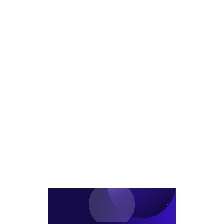
달
선
클
난
정,
로
항...
치
징
삼
열
성
한
SRA
경
곤
쟁
혹
의
내
막