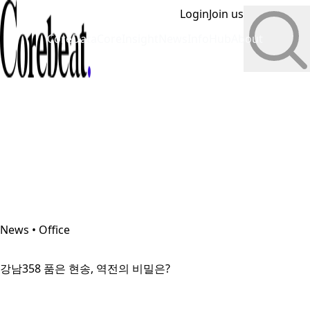
Login
Join us
CoreData
CoreInsight
News
InfoHub
About
News • Office
강남358 품은 현송, 역전의 비밀은?