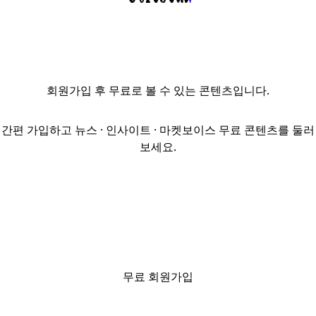
선정됐다. 첫
입찰에서 고배를
마셨지만 기존
우협인
코람코자산신탁이
회원가입
후 무료로 볼 수 있는 콘텐츠입니다.
딜 추진에 난항을
겪자 기회를 얻게
됐다.15일
간편 가입하고 뉴스 · 인사이트 · 마켓보이스 무료 콘텐츠를 둘러
부동산업계에
보세요.
따르면 매도자인
삼성SRA자산운용은
현송을 우협으로
선정했다.당초
지난달 코람코가
우협으로
선정됐지만
투자자금 유치에
무료 회원가입
난항을 겪은 끝에
하드디파짓