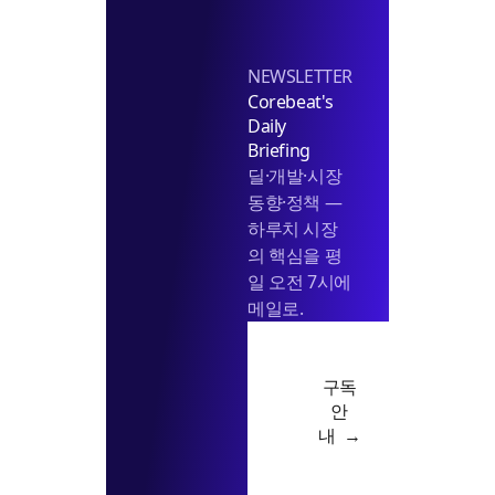
NEWSLETTER
Corebeat's
Daily
Briefing
딜·개발·시장
동향·정책 —
하루치 시장
의 핵심을 평
일 오전 7시에
메일로.
구독
안
내 →