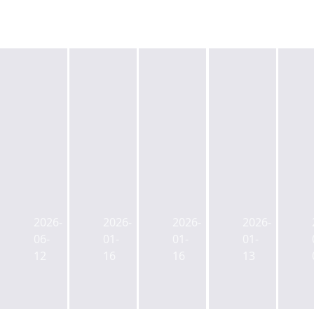
블
KKR,
랙
25
스
억
[속
블
톤,
달
보]
랙
남
러
평
스
양
규
2026-
2026-
2026-
2026-
택
톤,
주
모
06-
01-
01-
01-
신
부
화
아
12
16
16
13
세
동
도
시
계
산
물
아
HUB
시
류
크
물
장