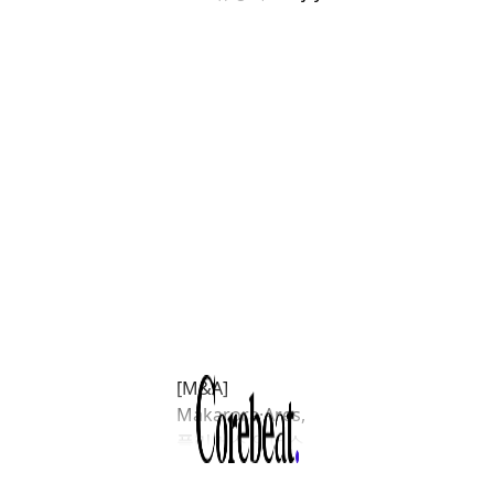
[M&A]
Makarora·Ares,
플리머스 인더스
트리얼 REIT 21억