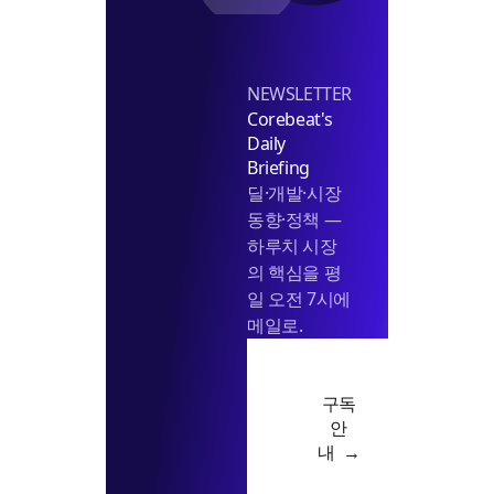
NEWSLETTER
Corebeat's
Daily
Briefing
딜·개발·시장
동향·정책 —
하루치 시장
의 핵심을 평
일 오전 7시에
메일로.
구독
안
내 →