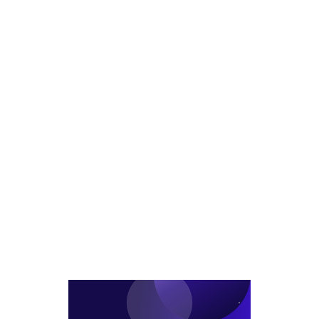
센
레
류
"하
터
딧
센
락
1050
펀
터
장
억
드
우
끝
원
조
협
났
에
성
에
다..
인
KKR·
역
수
크
대
리
급
에
진
이
입
트
사
이
클"