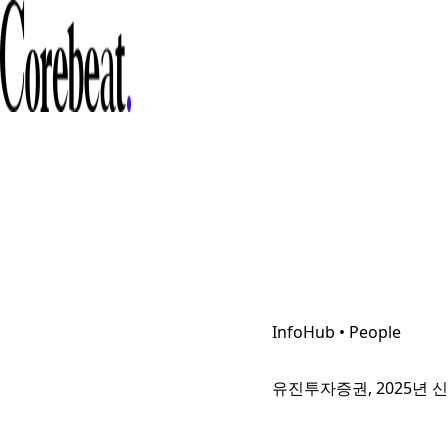
InfoHub • People
유진투자증권, 2025년 