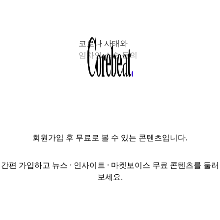
코로나 사태와
임차인 소송 등의
부침을 겪었던
서울 명동
청휘빌딩 매각
작업이
본격적으로
시작됐다.
회원가입
후 무료로 볼 수 있는 콘텐츠입니다.
이지스자산운용은
2017년 국내외
투자자를 유치해
간편 가입하고 뉴스 · 인사이트 · 마켓보이스 무료 콘텐츠를 둘러
오래된 빌딩의
보세요.
대규모
리모델링을 통한
밸류 애드(Value-