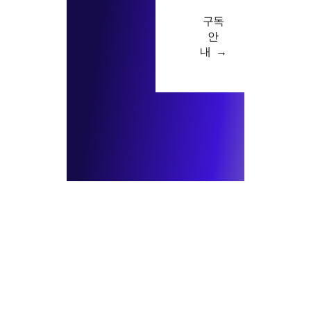
구독
안
내 →