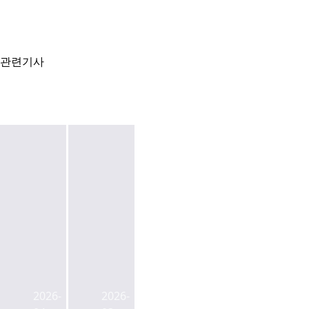
관련기사
명
명
동
동
청
청
2026-
2026-
휘
휘