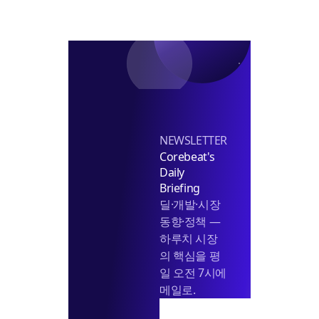
'과
감
한
베
팅'
NEWSLETTER
Corebeat's
Daily
Briefing
딜·개발·시장
동향·정책 —
하루치 시장
의 핵심을 평
일 오전 7시에
메일로.