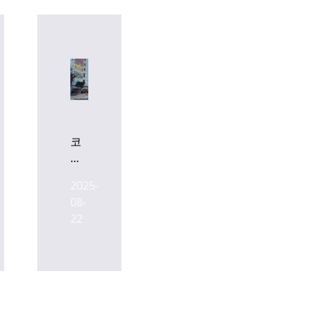
코
람
코,
2025-
서
08-
울
22
도
심
에
주
거/
호