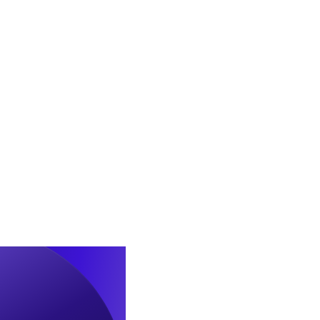
텔
겸
용
코
리
빙
하
우
스
건
설