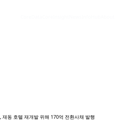
CoreData
CoreInsight
News
InfoHub
About
재동 호텔 재개발 위해 170억 전환사채 발행