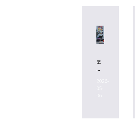
코
람
코,
2026-
‘재
05-
동
06
코
리
빙’
6월
착
공...