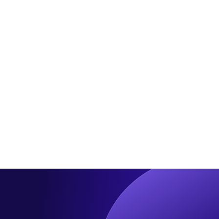
주
관
㎡
유
광
규
소
호
모
18
텔
복
곳
로
합
한
탈
업
꺼
바
무
번
꿈
시
에
시
설
매
작
각