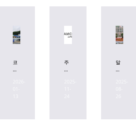
코
주
말
람
유
죽
코
소
거
2026-
2025-
2025-
라
의
리
01-
11-
08-
이
변
양
13
24
26
프
신
재
인
은
사
프
무
거
라
죄...
리
리
주
에
츠,
거·
5만