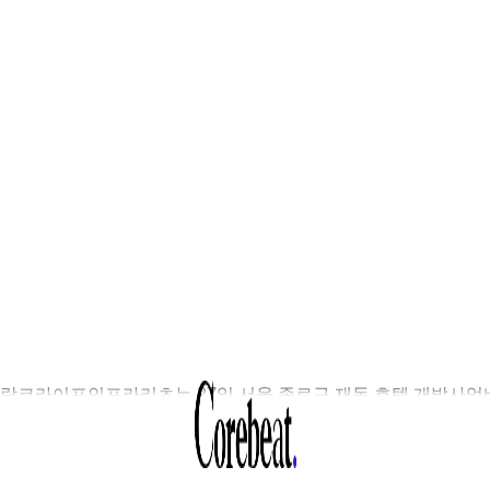
람코라이프인프라리츠는 27일 서울 종로구 재동 호텔 개발사업
달을 위해 전환사채(CB) 170억원 발행을 의결했다고 밝혔다. 발
건은 쿠폰금리 3.5%, 만기수익률(YTM) 4.7%이며, 전환가액은
,925원으로 확정됐다. 이는 전일 종가 4,580원 대비 약 7.5% 할