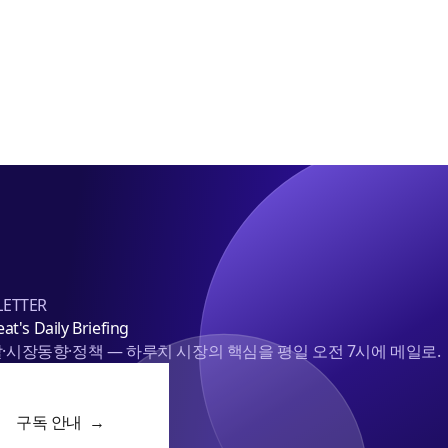
진
공
후
1.4
조
매
각
목
표
ETTER
at's Daily Briefing
·시장동향·정책 — 하루치 시장의 핵심을 평일 오전 7시에 메일로.
구독 안내 →