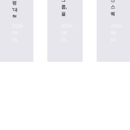
평
룹,
스
‘대
을
퀘
형
지
어
메
2026-
2026-
2026-
로
밸
기’
08-
08-
08-
입
류
풀
05
05
04
구
애
렸
역
드
다…
인
위
G1
근
해
서
2개
7600
울,
빌
억
공
딩
대
격
통
출
적
합
조
임
재
달
대
개
완
마
발
료..
케
추
준
팅