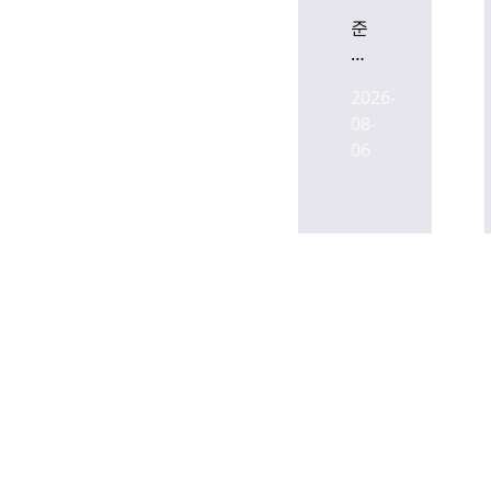
준
공
임
2026-
박
08-
한
06
이
을
타
워,
임
차
인
확
보
난
항…
임
대