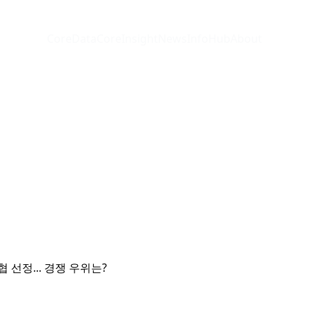
CoreData
CoreInsight
News
InfoHub
About
 선정... 경쟁 우위는?