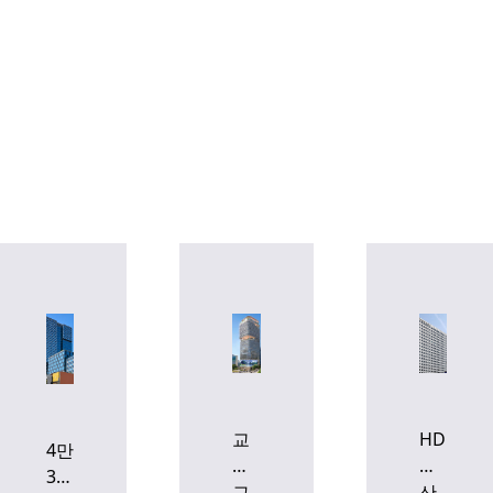
무료 회원가입
이미 회원이신가요?
로그인
교
HDC,
4만
원
남
3400
그
산