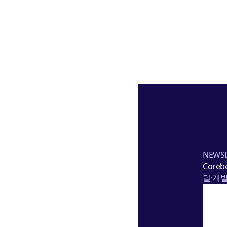
대
행
사
교
체
까
지
NEWSL
Corebe
딜·개발