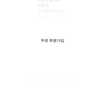
따르면
두양종합건설은
양동 11·12지구에
들어설 예정인
오피스 빌딩 ‘더
스페이스 양동’의
선매각을
무료 회원가입
진행하고 있다.
양동 11·12지구의
시행법인은
세민개발이다.
두양종합건설과
두양종합건설이
이미 회원이신가요?
로그인
100% 지분을 가진
자회사인
씨지주택이
세민개발의