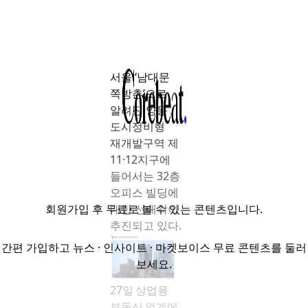
서울 ‘남대문
쪽방촌’으로
알려진 양동
도시정비형
재개발구역 제
11·12지구에
들어서는 32층
오피스 빌딩에
회원가입
후 무료로 볼 수 있는 콘텐츠입니다.
대한 선매각이
추진되고 있다.
간편 가입하고 뉴스 · 인사이트 · 마켓보이스 무료 콘텐츠를 둘러
보세요.
27일 상업용
부동산 업계에