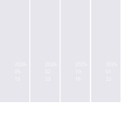
더
남
메
더
스
대
리
스
페
문
츠,
페
2026-
2026-
2025-
2025-
이
쪽
'더
이
05-
02-
10-
01-
스
방
스
스
15
23
16
22
양
촌
페
양
동,
에
이
동,
이
32
스
5000
르
층
양
억
면
오
동'에
PF
연
피
2800
조
내
스
억
달
착
빌
선
추