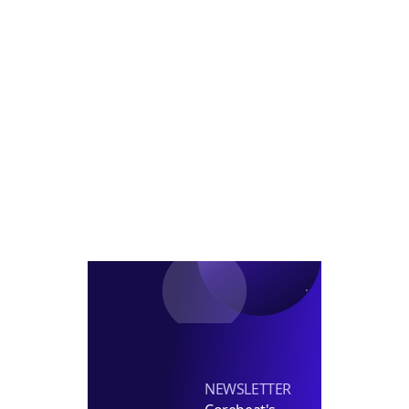
공
딩
순
진
들
위
어
PF
선
제
다
공
NEWSLETTER