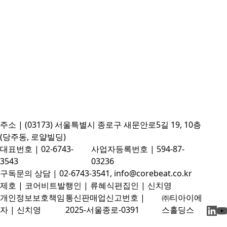
주소 | (03173) 서울특별시 종로구 새문안로5길 19, 10층
(당주동, 로얄빌딩)
대표번호 | 02-6743-
사업자등록번호 | 594-87-
3543
03236
구독문의 상담 | 02-6743-3541, info@corebeat.co.kr
제호 | 코어비트
발행인 | 류혜식
편집인 | 신치영
개인정보보호책임
통신판매업신고번호 |
㈜티아이에
자 | 신치영
2025-서울종로-0391
스홀딩스