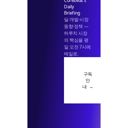
Corebeat's
Daily
Briefing
딜·개발·시장
동향·정책 —
하루치 시장
의 핵심을 평
일 오전 7시에
메일로.
구독
안
내 →