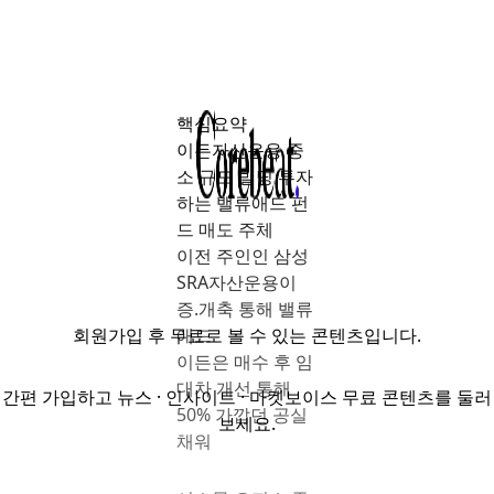
핵심요약
이든자산운용 중
소 규모 빌딩 투자
하는 밸류애드 펀
드 매도 주체

이전 주인인 삼성
SRA자산운용이 
증.개축 통해 밸류
회원가입
후 무료로 볼 수 있는 콘텐츠입니다.
애드

이든은 매수 후 임
대차 개선 통해 
간편 가입하고 뉴스 · 인사이트 · 마켓보이스 무료 콘텐츠를 둘러
50% 가깝던 공실 
보세요.
채워 
