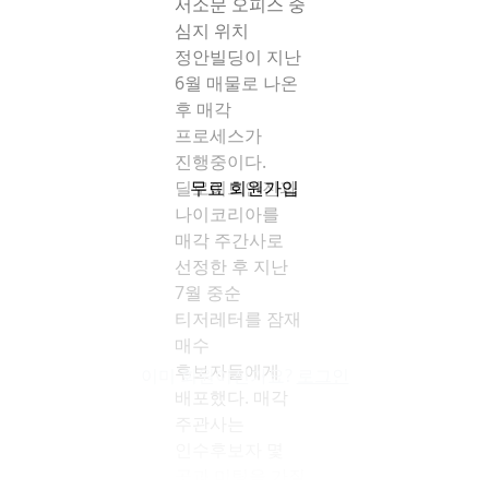
서소문 오피스 중
심지 위치
정안빌딩이 지난
6월 매물로 나온
후 매각
프로세스가
진행중이다.
딜로이트안진과
무료 회원가입
나이코리아를
매각 주간사로
선정한 후 지난
7월 중순
티저레터를 잠재
매수
후보자들에게
이미 회원이신가요?
로그인
배포했다. 매각
주관사는
인수후보자 몇
곳과 미팅을 가질