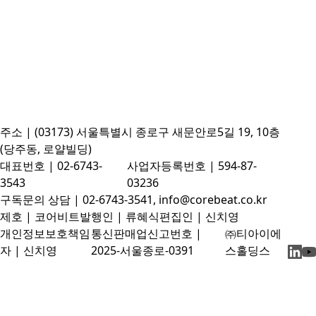
주소 | (03173) 서울특별시 종로구 새문안로5길 19, 10층
(당주동, 로얄빌딩)
대표번호 | 02-6743-
사업자등록번호 | 594-87-
3543
03236
구독문의 상담 | 02-6743-3541, info@corebeat.co.kr
제호 | 코어비트
발행인 | 류혜식
편집인 | 신치영
개인정보보호책임
통신판매업신고번호 |
㈜티아이에
자 | 신치영
2025-서울종로-0391
스홀딩스