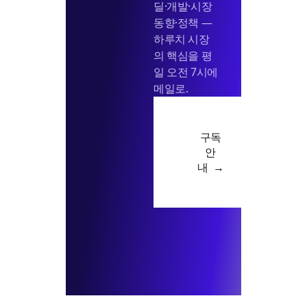
딜·개발·시장
동향·정책 —
하루치 시장
의 핵심을 평
일 오전 7시에
메일로.
구독
안
내 →