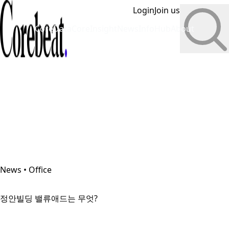
Login
Join us
CoreData
CoreInsight
News
InfoHub
About
News • Office
정안빌딩 밸류애드는 무엇?