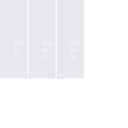
청
KT&G,
PGIM,
담
준
경
빌
공
기
딩
2025-
2025-
2025-
끝
도
매
10-
08-
06-
난
여
각
13
18
30
강
주
에
남
3.7
나
역
만
선
오
평
이
피
규
든
스
모
자
부
물
산
랴
류
운
부
센
용
랴
터
매
인