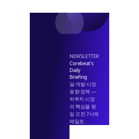
심’
까
탈
닭
바
꿈
NEWSLETTER
Corebeat's
Daily
Briefing
딜·개발·시장
동향·정책 —
하루치 시장
의 핵심을 평
일 오전 7시에
메일로.