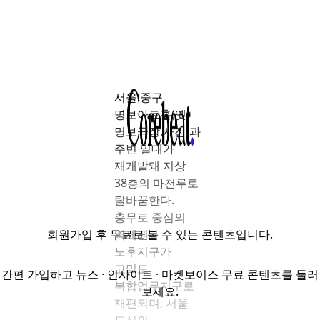
서울 중구
명보아트홀(옛
명보극장.사진)과
주변 일대가
재개발돼 지상
38층의 마천루로
탈바꿈한다.
충무로 중심의
회원가입
후 무료로 볼 수 있는 콘텐츠입니다.
역세권
노후지구가
고밀도
간편 가입하고 뉴스 · 인사이트 · 마켓보이스 무료 콘텐츠를 둘러
복합업무지구로
보세요.
재편되며, 서울