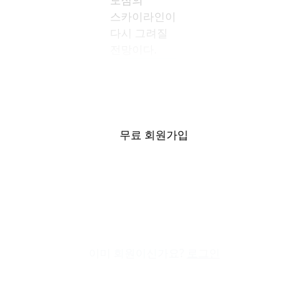
도심의
스카이라인이
다시 그려질
전망이다.
충무로 스카이라
무료 회원가입
인 바뀐다
24일 관련 업계에
따르면 서울
중구청은 10월
17일부터
31일까지
‘세운재정비촉진지구
6-1-4구역
이미 회원이신가요?
로그인
도시정비형
재개발 사업
(재정비촉진계획