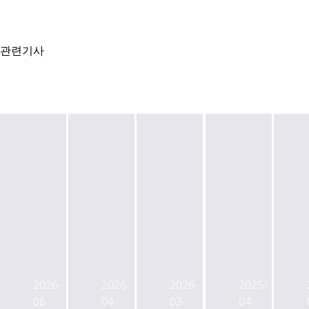
관련기사
충
서
무
울
로
충
부
을
명
무
동
지
보
로
산
로
극
일
2026-
2026-
2026-
2025-
개
3
장
대
06-
04-
03-
04-
발
가