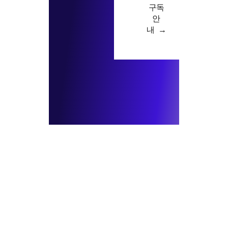
구독
안
내 →