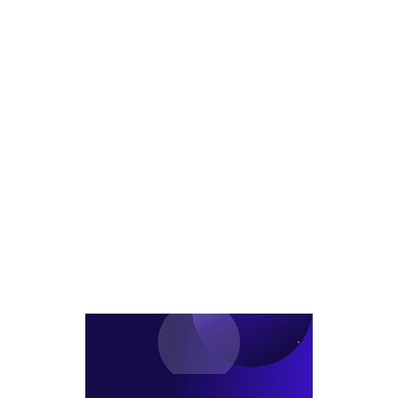
및
판
상
수
확
익
정
률
공
개..1.04%
vs
0.35%