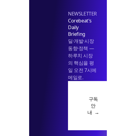
NEWSLETTER
Corebeat's
Daily
Briefing
딜·개발·시장
동향·정책 —
하루치 시장
의 핵심을 평
일 오전 7시에
메일로.
구독
안
내 →