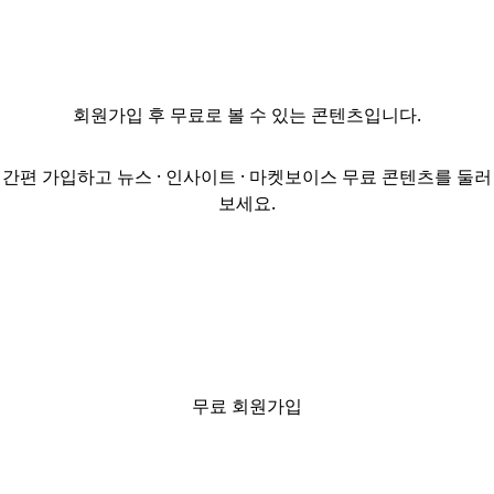
‘한국투자 IMA
S2’가 4영업일
동안 7384억원의
자금을 모으며
회원가입
후 무료로 볼 수 있는 콘텐츠입니다.
설정을
완료했다고 23일
밝혔다.이에 따라
간편 가입하고 뉴스 · 인사이트 · 마켓보이스 무료 콘텐츠를 둘러
1호 상품과 함께
보세요.
한투증권
IMA에만 약
1조8000억원의
자금이
유입됐다.2호
상품의 개인 고객
모집액 가운데
11%는 신규 고객
무료 회원가입
자금이었고,
56.8%는 타
금융사에서