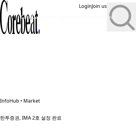
Login
Join us
CoreData
CoreInsight
News
InfoHub
About
InfoHub • Market
한투증권, IMA 2호 설정 완료