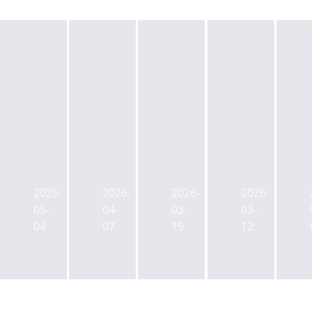
한
NH
NH
NH
투
투
증
투
·
자
권,
자
미
증
국
증
래
권,
내
권,
에
4000
3
IMA
2026-
2026-
2026-
2026-
셋,
억
호
'3
05-
04-
03-
03-
IMA
모
IMA
호
04
07
19
12
1
집
사
사
호
IMA
업
업
투
1
지
자'
자
호
정
사
처
완
실