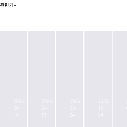
관련기사
인
사
동
데
시
하
관
이
장
나
문
터
가
대
복
2026-
2026-
2026-
2025-
센
격
체,
합
06-
04-
03-
10-
터,
찾
당
시
10
01
24
24
임
아
산
설
차
가
동