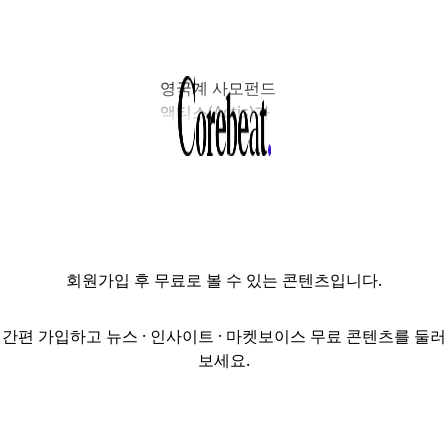
영국계 사모펀드
액티스(Actis)가
개발한
데이터센터
'에포크
안양센터'가 국내
기관투자
컨소시엄에
회원가입
후 무료로 볼 수 있는 콘텐츠입니다.
매각된다. 하남IDC
이후 국내
데이터센터
간편 가입하고 뉴스 · 인사이트 · 마켓보이스 무료 콘텐츠를 둘러
거래의 두 번째
보세요.
대형 레퍼런스로,
향후 한국
데이터센터