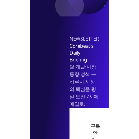
NEWSLETTER
Corebeat's
Daily
Briefing
딜·개발·시장
동향·정책 —
하루치 시장
의 핵심을 평
일 오전 7시에
메일로.
구독
안