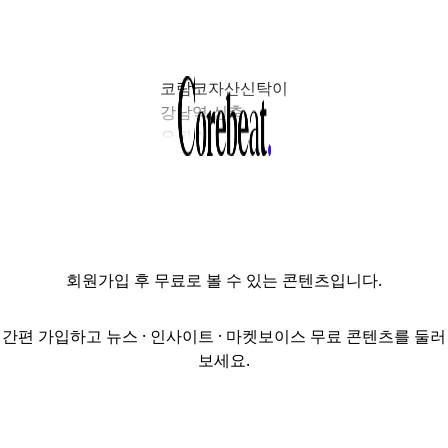
코람코자산신탁이
강남역 신축
오피스
'케이스퀘어
강남2'를
매각했다.
개발부터 운용,
회수 전 과정을
회원가입
후 무료로 볼 수 있는 콘텐츠입니다.
아우르는
밸류애드의
성공사례로
간편 가입하고 뉴스 · 인사이트 · 마켓보이스 무료 콘텐츠를 둘러
평가된다.10일
보세요.
코람코에 따르면
케이스퀘어 강남2
매각가는