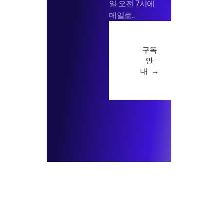
일 오전 7시에
메일로.
구독
안
내 →