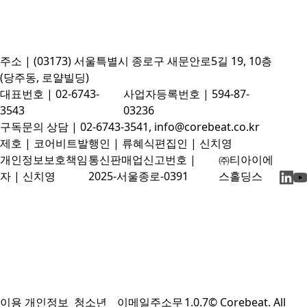
주소 | (03173) 서울특별시 종로구 새문안로5길 19, 10층
(당주동, 로얄빌딩)
대표번호 | 02-6743-
사업자등록번호 | 594-87-
3543
03236
구독문의 상담 | 02-6743-3541, info@corebeat.co.kr
제호 | 코어비트
발행인 | 류혜식
편집인 | 신치영
개인정보보호책임
통신판매업신고번호 |
㈜티아이에
자 | 신치영
2025-서울종로-0391
스홀딩스
이용
개인정보
청소년
이메일주소무
1.0.7
© Corebeat. All