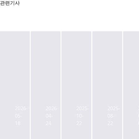
관련기사
(종
서
코
교
합)
초
레
직
준
동
이
원
2026-
2026-
2025-
2025-
공
The-
트
공
05-
04-
10-
08-
했
K
운
제
18
24
22
22
는
호
용,
회
데
텔,
필
'골