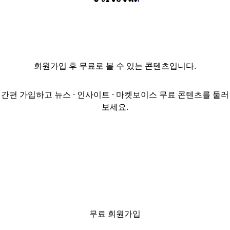
펀드
위탁운용사로
선정된 지
9개월이 지났지만
투자 실적을 내지
회원가입
후 무료로 볼 수 있는 콘텐츠입니다.
못하고 있어 그
배경에 관심이
쏠리고 있다.
간편 가입하고 뉴스 · 인사이트 · 마켓보이스 무료 콘텐츠를 둘러
교직원공제회는
보세요.
지난해 8월
5000억원을
출자해 조성하는
골프장 블라인드
펀드의
위탁운용사로
캡스톤을
선정했다.
교직원공제회가
무료 회원가입
출자하는