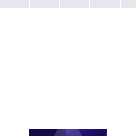
'LTV
롯
리
프
규
데
핀
장
제'에
월
에
매
사
드
첫
입'
업
타
골
블
비
워
프
라
구
만
장
인
조
큼
및
드
변
커
주
펀
경...
진
거
드
교
다
단
우
공
지
선
임
개
협
대
발
상
주
사
대
택
업
상
리
진
자
츠
행
에
에
캡