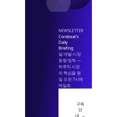
무
스
슨
톤
일
NEWSLETTER
Corebeat's
Daily
Briefing
딜·개발·시장
동향·정책 —
하루치 시장
의 핵심을 평
일 오전 7시에
메일로.
구독
안
내 →