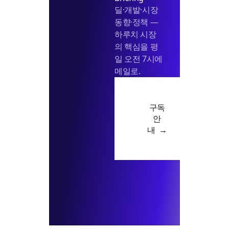
딜·개발·시장
동향·정책 —
하루치 시장
의 핵심을 평
일 오전 7시에
메일로.
구독
안
내 →