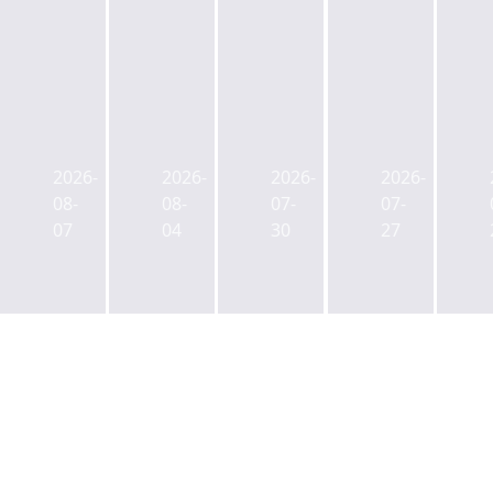
브
브
코
이
이
이
람
지
플
플
코,
스,
2026-
2026-
2026-
2026-
렉
렉
케
동
08-
08-
07-
07-
스
스,
이
대
07
04
30
27
우
오
스
문
협
늘
퀘
두
에
매
어
산
아
각
홍
타
식
수
대
워
스
정
30
딜
OEM
입
일
클
기
찰
딜
로
업
클
징
비
로