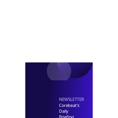
즈
징
코
선
정
NEWSLETTER
Corebeat's
Daily
Briefing