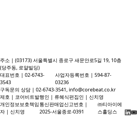
주소 | (03173) 서울특별시 종로구 새문안로5길 19, 10층
(당주동, 로얄빌딩)
대표번호 | 02-6743-
사업자등록번호 | 594-87-
3543
03236
구독문의 상담 | 02-6743-3541, info@corebeat.co.kr
제호 | 코어비트
발행인 | 류혜식
편집인 | 신치영
개인정보보호책임
통신판매업신고번호 |
㈜티아이에
자 | 신치영
2025-서울종로-0391
스홀딩스