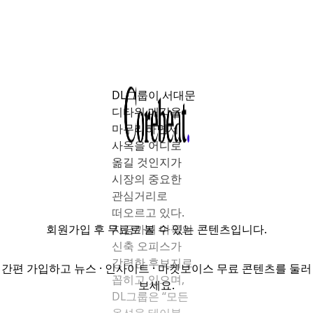
DL그룹이 서대문
디타워 매각을
마무리하면서
사옥을 어디로
옮길 것인지가
시장의 중요한
관심거리로
떠오르고 있다.
회원가입
후 무료로 볼 수 있는 콘텐츠입니다.
지금까지 마곡의
신축 오피스가
강력한 후보지로
간편 가입하고 뉴스 · 인사이트 · 마켓보이스 무료 콘텐츠를 둘러
꼽히고 있으며,
보세요.
DL그룹은 “모든