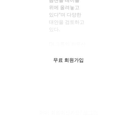
옵션을 테이블
위에 올려놓고
있다”며 다양한
대안을 검토하고
있다.
DL그룹의 최우선
과제는 비용 절감
및 현금 유동성
무료 회원가입
확보이며, 이를
기반으로
내년부터는
부실채권(NPL)
물권을 매입해
직접 투자와 개발,
매각을 총괄하는
이미 회원이신가요?
로그인
종합 디벨로퍼
(Developer)
기업으로의