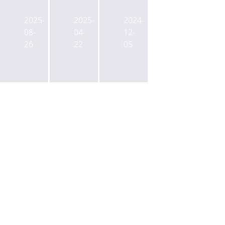
원
앤
리
그
씨,
양
2025-
2025-
2024-
룹
코
재
08-
04-
12-
오
스
사
26
22
05
너
닥
거
2
상
리
세
장
에
기
자
5
업,
회
만
효
사
㎡
제
에
규
동
서
모
개
48
복
발
억
합
사
급
업
업
전
무
선
조
시
순
달
설
위