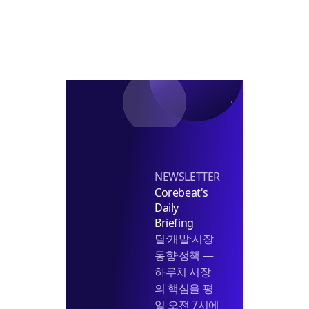
대
출
20%
할
인
인
수
NEWSLETTER
Corebeat's
Daily
Briefing
딜·개발·시장
동향·정책 —
하루치 시장
의 핵심을 평
일 오전 7시에