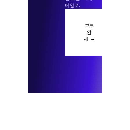
메일로.
구독
안
내 →