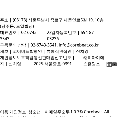
주소 | (03173) 서울특별시 종로구 새문안로5길 19, 10층
(당주동, 로얄빌딩)
대표번호 | 02-6743-
사업자등록번호 | 594-87-
3543
03236
구독문의 상담 | 02-6743-3541, info@corebeat.co.kr
제호 | 코어비트
발행인 | 류혜식
편집인 | 신치영
개인정보보호책임
통신판매업신고번호 |
㈜티아이에
자 | 신치영
2025-서울종로-0391
스홀딩스
이용
개인정보
청소년
이메일주소무
1.0.7
© Corebeat. All