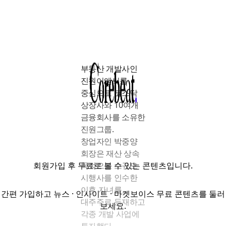
부동산
개발사인
진원이앤씨를
중심으로
코스닥
상장사와
10
여개
금융회사를
소유한
진원그룹
.
창업자인
박중양
회장은
재산
상속
회원가입
후 무료로 볼 수 있는 콘텐츠입니다.
목적으로
소규모
시행사를
인수한
이후
자녀를
간편 가입하고 뉴스 · 인사이트 · 마켓보이스 무료 콘텐츠를 둘러
대주주로
등재하고
보세요.
각종
개발
사업에