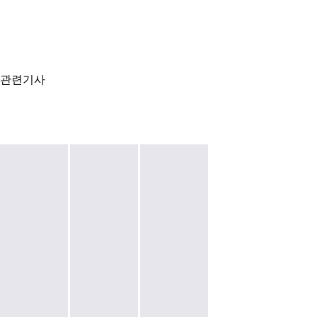
관련기사
진
말
원
죽
진
이
거