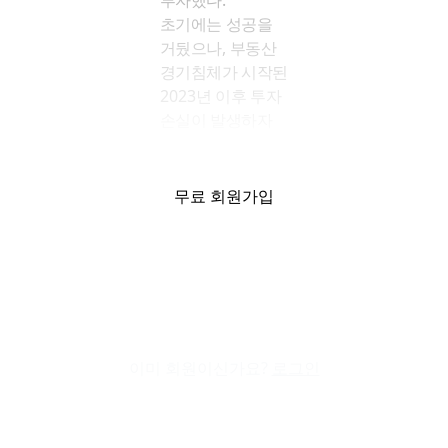
투자했다
.
초기에는
성공을
거뒀으나
,
부동산
경기침체가
시작된
2023
년
이후
투자
손실이
발생하자
박
회장이
이를
떠안았다
.
이
과정에서
시장
무료 회원가입
투명성에
어긋나는
내부자
거래가
이뤄져
논란이
예상된다.
진원그룹 박중양
회장, 자녀를 JP어
반디 대주주 등재
이미 회원이신가요?
로그인
하고 각종 개발 사
업 투자
대우건설 출신인