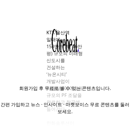
KTX 울산역
일대에
153만m²(약 46만
평) 규모의 미래형
신도시를
건설하는
‘뉴온시티’
개발사업이
회원가입
후 무료로 볼 수 있는 콘텐츠입니다.
다음달 5000억 원
규모의 PF 조달을
완료하고 착공에
간편 가입하고 뉴스 · 인사이트 · 마켓보이스 무료 콘텐츠를 둘러
들어간다.
보세요.
한화솔루션이