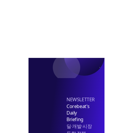
4.5
기
만
지
조
대
시
·
감
비
장
부
소
3.6
은
동
조
더
산
감
얼
결
소
어
합
붙
전
었
략
다
신
호
탄
NEWSLETTER
Corebeat's
Daily
Briefing
딜·개발·시장