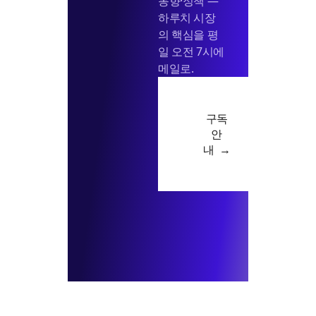
동향·정책 —
하루치 시장
의 핵심을 평
일 오전 7시에
메일로.
구독
안
내 →