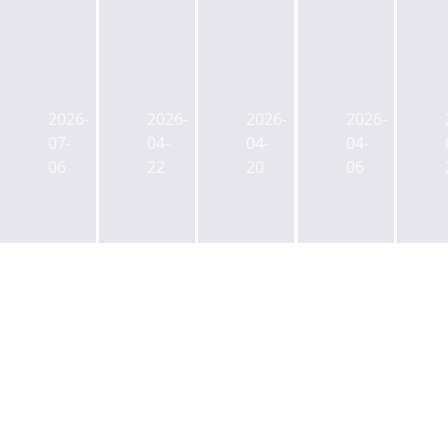
월
년
말
12
‘심
한
현
월
폐
화
재
말
소
솔
부
현
2026-
2026-
2026-
2026-
생
루
동
재
07-
04-
04-
04-
술’
션
산
부
06
22
20
06
PF
은
PF
동
정
왜
익
산
상
종
스
PF
화
로
포
익
펀
오
저,
스
드
피
3
포
3
스
개
저
년...13
를
월
174
곳
샀
전
조..
살
나...
보
전
렸
에
다
분
지
너