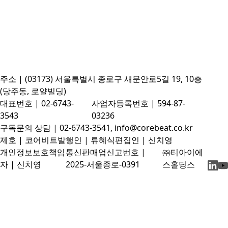
주소 | (03173) 서울특별시 종로구 새문안로5길 19, 10층
(당주동, 로얄빌딩)
대표번호 | 02-6743-
사업자등록번호 | 594-87-
3543
03236
구독문의 상담 | 02-6743-3541, info@corebeat.co.kr
제호 | 코어비트
발행인 | 류혜식
편집인 | 신치영
개인정보보호책임
통신판매업신고번호 |
㈜티아이에
자 | 신치영
2025-서울종로-0391
스홀딩스