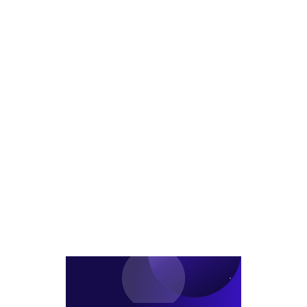
로
착
리
징
수...
즈]
모
④
자
성
리
수
츠
·
설
여
립
의
도
·
판
교
권
역
도
갈
수
록
오