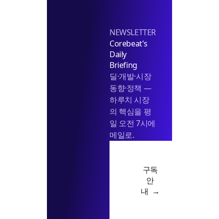
피
스
공
NEWSLETTER
급
Corebeat's
늘
Daily
어
Briefing
딜·개발·시장
동향·정책 —
하루치 시장
의 핵심을 평
일 오전 7시에
메일로.
구독
안
내 →