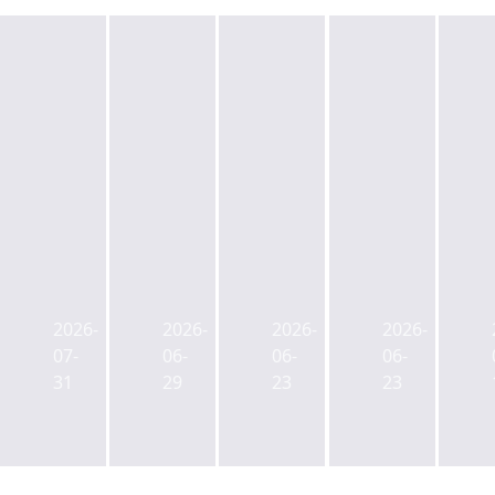
현
신
명
송
세
동
교
계,
보
육
'오
코
문
라
[오
호
화
카
피
텔,
재
이
스
3686
2026-
2026-
2026-
2026-
단,
대
공
억
07-
06-
06-
06-
강
학
급
원
31
29
23
23
남
로'
재
에
358
밸
검
딜
딜
류
검
완
클
업
시
료