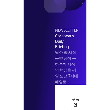
바
꿈
NEWSLETTER
Corebeat's
Daily
Briefing
딜·개발·시장
동향·정책 —
하루치 시장
의 핵심을 평
일 오전 7시에
메일로.
구독
안