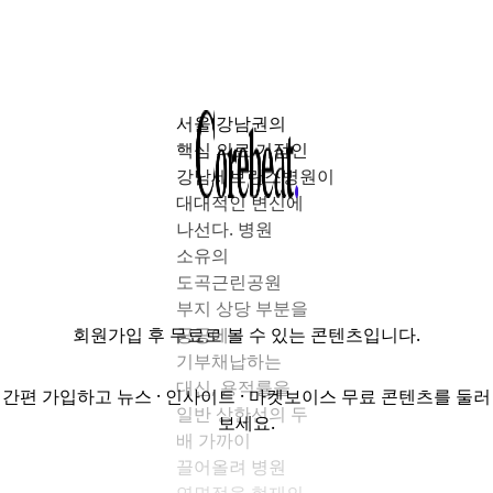
서울 강남권의
핵심 의료 거점인
강남세브란스병원이
대대적인 변신에
나선다. 병원
소유의
도곡근린공원
부지 상당 부분을
회원가입
후 무료로 볼 수 있는 콘텐츠입니다.
공공에
기부채납하는
대신, 용적률을
간편 가입하고 뉴스 · 인사이트 · 마켓보이스 무료 콘텐츠를 둘러
일반 상한선의 두
보세요.
배 가까이
끌어올려 병원