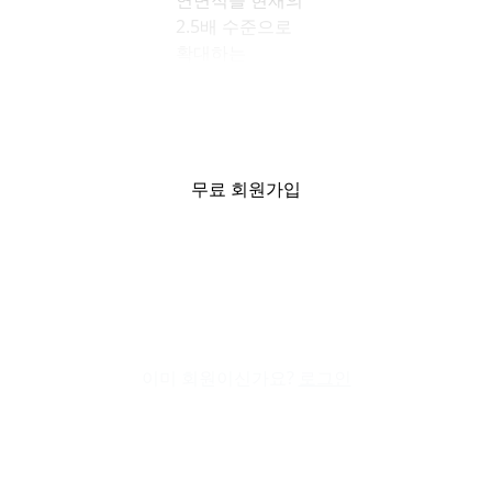
연면적을 현재의
2.5배 수준으로
확대하는
초강수를 뒀다.
서울 강남구청은
이러한 내용을
담은
무료 회원가입
‘도시관리계획
(강남세브란스병원
일대
지구단위계획)
결정(변경)(안)’을
마련해 지난
8일부터 오는
이미 회원이신가요?
로그인
22일까지 주민
열람을 진행
중이다.