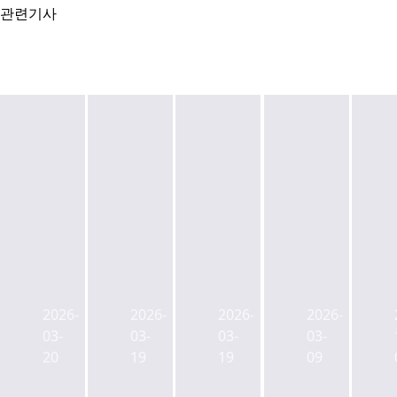
관련기사
서
화
시
울
성
흥
충
시,
배
서
무
700
곧
울
로
병
서
중
일
상
울
2026-
2026-
2026-
2026-
구
대
규
대
03-
03-
03-
03-
백
재
모
병
20
19
19
09
병
개
'고
원
원,
발
려
본