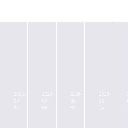
KB
홈
홈
증
플
플
권,
러
러
두
홈
스
스
명
플
해
부
만
러
운
천
2026-
2026-
2026-
2026-
등
스
대
상
07-
07-
06-
06-
장
영
점
동
22
03
30
04
하
등
부
점
는
포
지
주
사
점
공
상