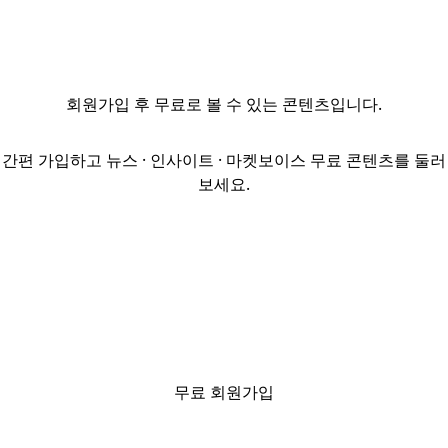
태스크포스(TF)는
21일 여의도
국회에서
홈플러스
회원가입
후 무료로 볼 수 있는 콘텐츠입니다.
정상화를 주제로
좌담회를
개최했다. 이
간편 가입하고 뉴스 · 인사이트 · 마켓보이스 무료 콘텐츠를 둘러
자리에는 조주연
보세요.
홈플러스 대표,
안수용 홈플러스
마트노조 위원장,
김병국 홈플러스
공동대책위원회
대표, 민주당
김남근·안도걸·
유동수 의원,
금융위원회,
무료 회원가입
재정경제부,
산업통상부,