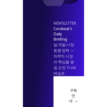
NEWSLETTER
Corebeat's
Daily
Briefing
딜·개발·시장
동향·정책 —
하루치 시장
의 핵심을 평
일 오전 7시에
메일로.
구독
안
내 →