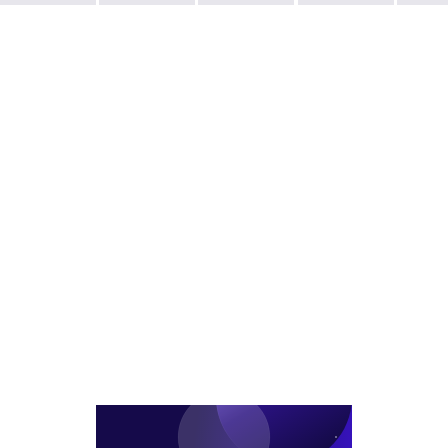
진...
이
매
복
부
달
로
합
동
딜
나
개
산
클
와
발,
가
로
1.5
격
징
조
이
PF
만
조
들
달
어
지
는
비
밀