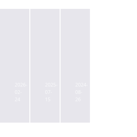
본
공
코
궤
매
람
도
로
코
2026-
2025-
2024-
들
멈
운
02-
07-
08-
어
췄
용,
24
15
26
온
던
강
OPUS
강
남
407
남
역
역
인
오
근