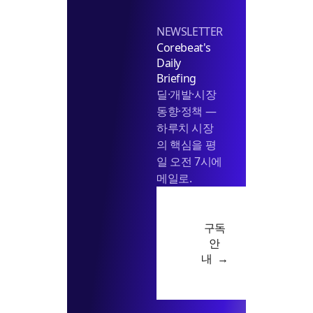
NEWSLETTER
Corebeat's
Daily
Briefing
딜·개발·시장
동향·정책 —
하루치 시장
의 핵심을 평
일 오전 7시에
메일로.
구독
안
내 →