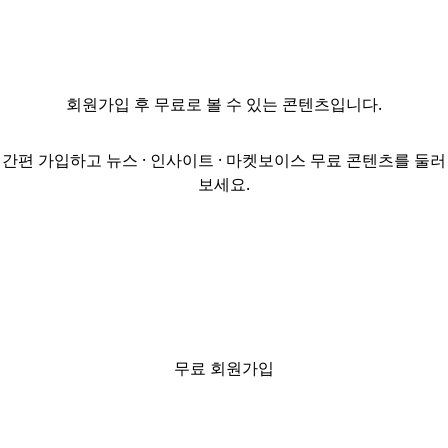
인접한 가락빌딩
재건축에 나선다.
19일 업계와
국토교통부에
회원가입
후 무료로 볼 수 있는 콘텐츠입니다.
따르면
가락건설은
서초동 1316-19
간편 가입하고 뉴스 · 인사이트 · 마켓보이스 무료 콘텐츠를 둘러
가락빌딩을
보세요.
재건축하기 위한
설계 및 인허가
절차를 진행
중이다.1997년
준공된
가락빌딩은 지하
1층~지상 5층
규모의 저층
무료 회원가입
건물로, 용적률이
81.41%에 불과해
개발 필요성이