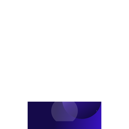
피
에
스,
프
과
라
기
임
공
오
·
피
한
스
토
개
신
발
리
추
츠
진
로
부
활