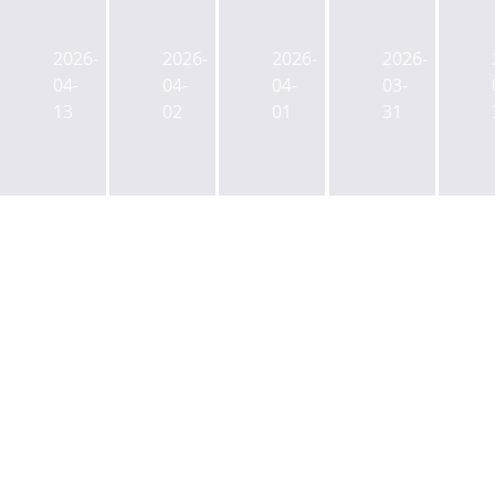
차
차
차
차
지
지
지
지
2026-
2026-
2026-
2026-
방
방
방
방
04-
04-
04-
03-
이
이
이
이
13
02
01
31
전
전
전
전
⑤
④
③
②
IBK
다
농
여
문
시
·
의
래
도
수
도
동
마
협
충
기
에
비
격
숙
오
상
파...
사
른
모
금
에
KIC...
드...
융
담
이
도
위
긴
번
심
·
‘3
엔
도
금
가
유
영
감
지
력
향
원