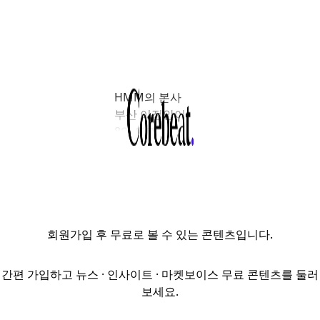
HMM의 본사
부산 이전안이
8일 열린
임시주주총회에서
통과되면서
여의도(YBD)
오피스 시장에도
적잖은 파장이
회원가입
후 무료로 볼 수 있는 콘텐츠입니다.
예상된다. 핵심
임차인의 이탈
가능성이
간편 가입하고 뉴스 · 인사이트 · 마켓보이스 무료 콘텐츠를 둘러
현실화한 가운데,
보세요.
지방 이전 논의가