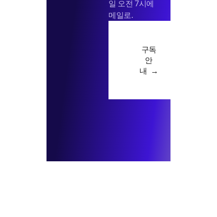
일 오전 7시에
메일로.
구독
안
내 →