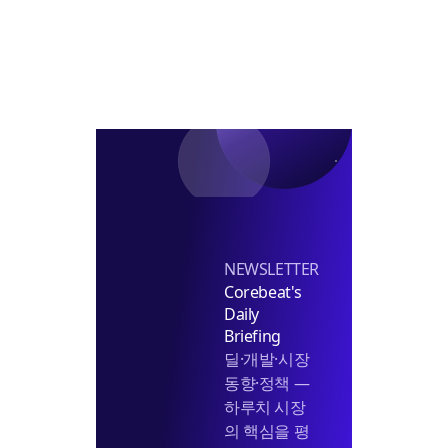
서
후
권
도
울
보
옮
전
거
기
략’]
론
나
NEWSLETTER
Corebeat's
Daily
Briefing
딜·개발·시장
동향·정책 —
하루치 시장
의 핵심을 평