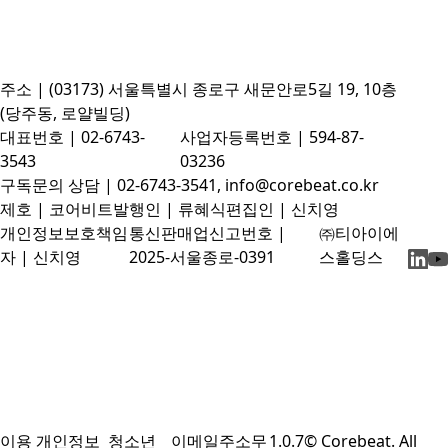
주소 | (03173) 서울특별시 종로구 새문안로5길 19, 10층
(당주동, 로얄빌딩)
대표번호 | 02-6743-
사업자등록번호 | 594-87-
3543
03236
구독문의 상담 | 02-6743-3541, info@corebeat.co.kr
제호 | 코어비트
발행인 | 류혜식
편집인 | 신치영
개인정보보호책임
통신판매업신고번호 |
㈜티아이에
자 | 신치영
2025-서울종로-0391
스홀딩스
이용
개인정보
청소년
이메일주소무
1.0.7
© Corebeat. All