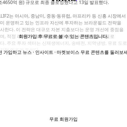
조
4650
억 원
)
규모로 최종 클로징했다고
13
일 발표했다
.
LIF2
는 아시아
,
중남미
,
중동
·
동유럽
,
아프리카 등 신흥 시장에서
미 운영하고 있는 인프라 자산에 투자하는 브라운필드 전략을
사한다
. 이 전략은 대규모 자본 지출보다는 운영 개선에 중점을
며, 적정 레버리지로 예측 가능한 장기 수익 제공을 목표로
회원가입
후 무료로 볼 수 있는 콘텐츠입니다.
다.
주요 투자 섹터는 신재생에너지
,
송배전
,
지역냉방
,
유료 도로
지털 인프라 등이다
.
편 가입하고 뉴스 · 인사이트 · 마켓보이스 무료 콘텐츠를 둘러보세
번 펀드는 출범 이후 이미 자금의 약
50%
를 집행했으며
, 20
억 달
약
2
조
9000
억 원
)
이상의 투자 파이프라인을 확보했다
.
올해
월에는 인도의 태양광 발전 자산
21
개를 보유한 스트라이드
라이밋 인베스트먼트
(Stride Climate Investments)
를 인수했고
년
12
월에는 브라질에서 전력 송전 자산
2
건을 인수했다
.
브라질
생에너지
(
수력
,
풍력
,
태양광
,
바이오연료
)
가 전력 생산의
89%
를
지하는 국가로
,
전력 송전은 에너지 전환에 핵심적인 역할을 한
자자로는 유럽
,
북미
,
아시아
,
중동의 연기금
,
재간접 펀드
(fund o
무료 회원가입
unds),
보험사
,
국부펀드 등이 참여했다
. 한국에서는 국민연금과