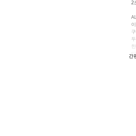
2
AL
이
구
두
한
디
간
이
(
3
클
작
재
차
투
f