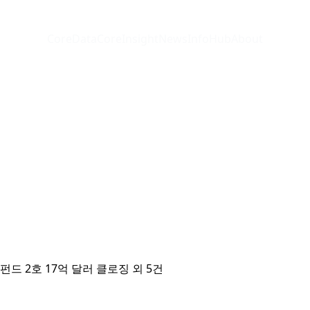
CoreData
CoreInsight
News
InfoHub
About
펀드 2호 17억 달러 클로징 외 5건