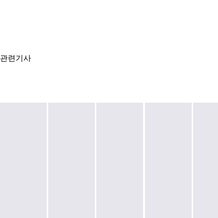
관련기사
NPS
Logistics
NPS
Korea’s
to
Is
and
Domestic
Deploy
Moving
M&G
Institutions