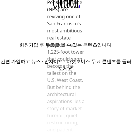
Pension Service
(NPS) are
reviving one of
San Francisco’s
most ambitious
real estate
회원가입
후 무료로 볼 수 있는 콘텐츠입니다.
projects—a
1,225-foot tower
that could soon
간편 가입하고 뉴스 · 인사이트 · 마켓보이스 무료 콘텐츠를 둘러
become the
보세요.
tallest on the
U.S. West Coast.
But behind the
architectural
aspirations lies a
story of market
turmoil, quiet
restructuring,
and patient