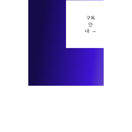
구독
안
내 →