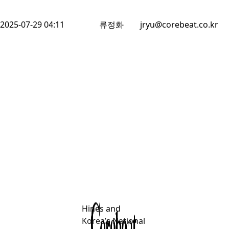
2025-07-29 04:11
류정화
jryu@corebeat.co.kr
Hines and
Korea’s National