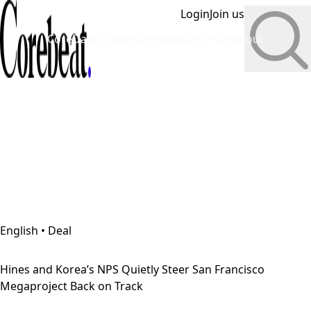
Login
Join us
CoreData
CoreInsight
News
InfoHub
About
English • Deal
Hines and Korea’s NPS Quietly Steer San Francisco
Megaproject Back on Track