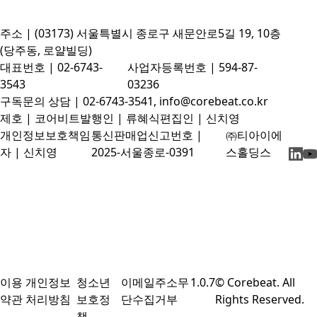
주소 | (03173) 서울특별시 종로구 새문안로5길 19, 10층
(당주동, 로얄빌딩)
대표번호 | 02-6743-
사업자등록번호 | 594-87-
3543
03236
구독문의 상담 | 02-6743-3541, info@corebeat.co.kr
제호 | 코어비트
발행인 | 류혜식
편집인 | 신치영
개인정보보호책임
통신판매업신고번호 |
㈜티아이에
자 | 신치영
2025-서울종로-0391
스홀딩스
이용
개인정보
청소년
이메일주소무
1.0.7
© Corebeat. All
약관
처리방침
보호정
단수집거부
Rights Reserved.
책