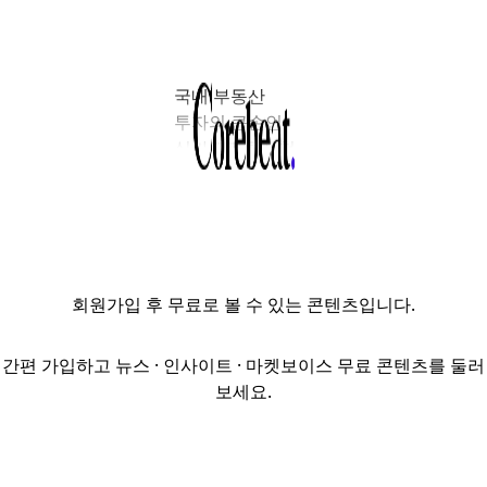
국내 부동산
투자의 큰손인
싱가포르투자청
(GIC)이 서울
도심에 위치한
데이터센터 부지
및 사업권 매각을
추진하고 있어 그
회원가입
후 무료로 볼 수 있는 콘텐츠입니다.
배경에 관심이
모아지고 있다.
지난해부터
간편 가입하고 뉴스 · 인사이트 · 마켓보이스 무료 콘텐츠를 둘러
한국을 포함해
보세요.
세계적으로
인공지능(AI) 과
데이터센터