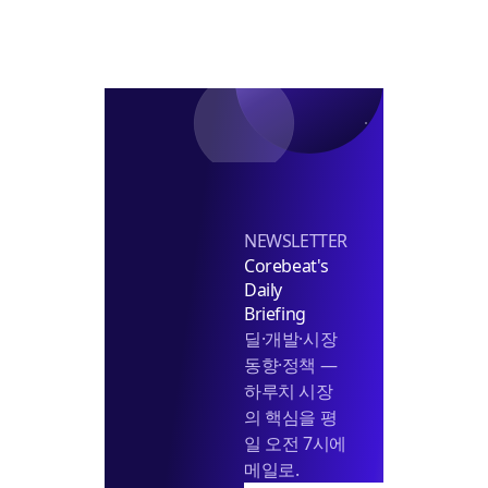
센
터
개
발
에
5000
억
지
원
NEWSLETTER
Corebeat's
Daily
Briefing
딜·개발·시장
동향·정책 —
하루치 시장
의 핵심을 평
일 오전 7시에
메일로.