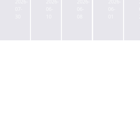
산
2026-
2026-
2026-
2026-
스
센
장
시
07-
06-
06-
06-
양
터,
펀
화
30
10
08
01
지
임
드,
AI
잇
차
스
데
는
인
마
이
물
동
일
터
류
의
게
센
센
없
이
터'
터
으
트
착
빅
면
식
공
딜...'롯
못
사
데
판
동
덕
다
·
평'
문
매
봉
물
동
로
데
이
터