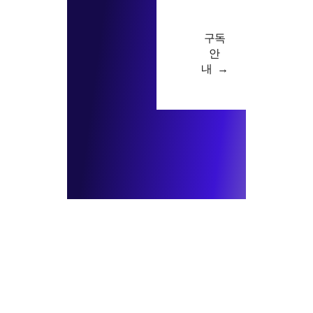
구독
안
내 →