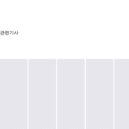
관련기사
코
람
코,
아
데
국
40MW
레
이
민
'안
나
터
성