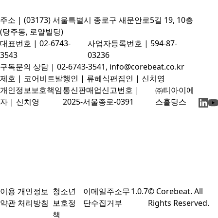
주소 | (03173) 서울특별시 종로구 새문안로5길 19, 10층
(당주동, 로얄빌딩)
대표번호 | 02-6743-
사업자등록번호 | 594-87-
3543
03236
구독문의 상담 | 02-6743-3541, info@corebeat.co.kr
제호 | 코어비트
발행인 | 류혜식
편집인 | 신치영
개인정보보호책임
통신판매업신고번호 |
㈜티아이에
자 | 신치영
2025-서울종로-0391
스홀딩스
이용
개인정보
청소년
이메일주소무
1.0.7
© Corebeat. All
약관
처리방침
보호정
단수집거부
Rights Reserved.
책