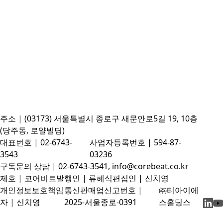
주소 | (03173) 서울특별시 종로구 새문안로5길 19, 10층
(당주동, 로얄빌딩)
대표번호 | 02-6743-
사업자등록번호 | 594-87-
3543
03236
구독문의 상담 | 02-6743-3541, info@corebeat.co.kr
제호 | 코어비트
발행인 | 류혜식
편집인 | 신치영
개인정보보호책임
통신판매업신고번호 |
㈜티아이에
자 | 신치영
2025-서울종로-0391
스홀딩스