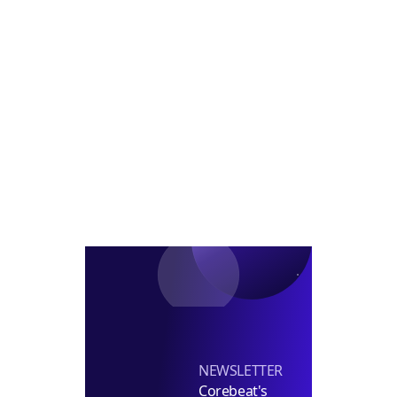
합
징
브
스
개
대
PF
발
폭
추
추
강
진
진
화...
절
차
7
개
월
단
축,
비
강
남
권
혜
NEWSLETTER
택
Corebeat's
확