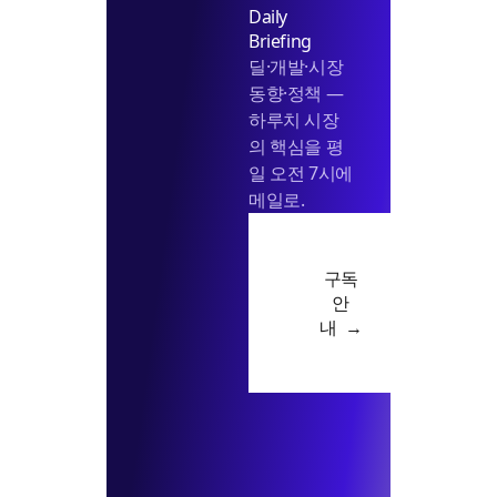
Daily
대
Briefing
딜·개발·시장
동향·정책 —
하루치 시장
의 핵심을 평
일 오전 7시에
메일로.
구독
안
내 →