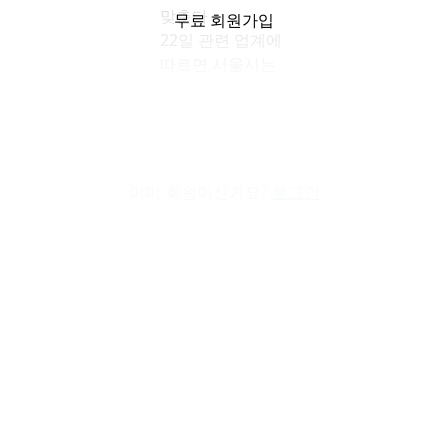
맞춘다
무료 회원가입
22일 관련 업계에
따르면 서울시는
지난 17일 수정
가결한 '2030 도시
·
주거환경정비기본계획
(도시정비형
이미 회원이신가요?
로그인
재개발사업부문)'
변경안을 통해
도시정비형
재개발사업
대상지의
개발밀도를
결정하는 높이
기준과 용적률
한도를 대폭
완화했다.