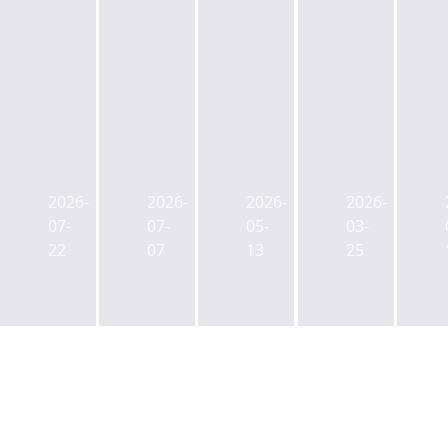
KB
서
증
울
권,
시,
(종
서
홈
‘도
합)
울
플
시
여
시,
러
·
2026-
2026-
2026-
2026-
의
325
스
건
07-
07-
05-
03-
도
개
영
축
22
07
13
25
샛
전
등
디
강
체
포
자
역
역
점
인
인
세
이
혁
근
권
달
신’
개
고
딜
인
발
밀
클
센
오
복
로
티
피