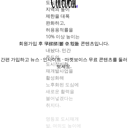
도심 주요 개발
지역의 높이
제한을 대폭
완화하고,
허용용적률을
10% 이상 높이는
회원가입
후 무료로 볼 수 있는 콘텐츠입니다.
파격적인 조치를
내놨다. 민간
주도의
간편 가입하고 뉴스 · 인사이트 · 마켓보이스 무료 콘텐츠를 둘러
도시정비형
보세요.
재개발사업을
활성화해
노후화된 도심에
새로운 활력을
불어넣겠다는
취지다.
영등포 도시재개
발, 여의도 높이에