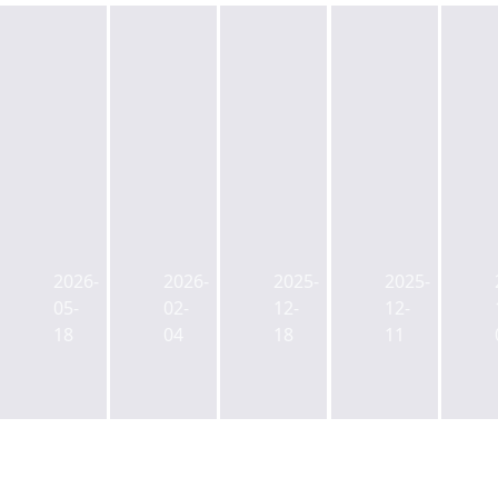
금
부
(속
단
리
동
보)
기
'발
산
현
금
2026-
2026-
2025-
2025-
작'에
시
대
리
05-
02-
12-
12-
흔
장
차
급
18
04
18
11
들
에
증
등
리
드
권
에
는
리
의
리
부
우
갑
츠
동
는
작
'차
산...
고
스
환
더