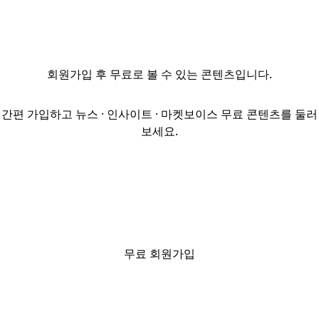
규모는
36조4623억원으로,
지난해 같은
기간의
회원가입
후 무료로 볼 수 있는 콘텐츠입니다.
45조4184억원에
비해 20% 급감한
것으로 나타났다.
간편 가입하고 뉴스 · 인사이트 · 마켓보이스 무료 콘텐츠를 둘러
이는 미국-이란
보세요.
전쟁의 여파로
금리 변동성이
높아지면서
대기업들이 당초
예정된 회사채
발행 일정을
연기한데 따른
무료 회원가입
것이다. 회사채
금리의 기준이
되는 3년 만기
국고채 금리는 석