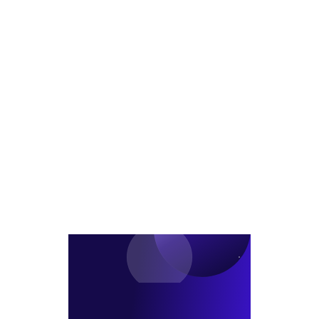
금
러
리
이
리
운
스
상
장
채
크'
피
기
권
현
할
화
실
실
수
의
대
화
없
그
폭
다
림
축
자
소,
왜?