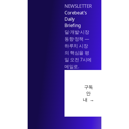
NEWSLETTER
Corebeat's
Daily
Briefing
딜·개발·시장
동향·정책 —
하루치 시장
의 핵심을 평
일 오전 7시에
메일로.
구독
안
내 →