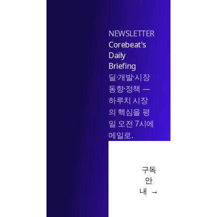
NEWSLETTER
Corebeat's
Daily
Briefing
딜·개발·시장
동향·정책 —
하루치 시장
의 핵심을 평
일 오전 7시에
메일로.
구독
안
내 →