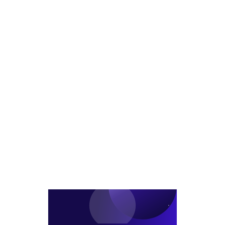
권
층
평
개
고
복
규
발
밀
합
모
사
복
단
복
업
합
지
합
착
개
·5
문
수
발
성
화
추
급
시
진
호
설
텔
들
들
어
어
선
선
다
다