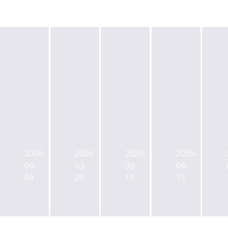
강
서
남
울
청
신
신
서
담
논
영,
울
동
현
6
시,
영
역
2026-
2026-
2026-
2025-
월
325
동
인
06-
03-
03-
04-
에
개
대
근
04
25
16
15
KT
전
교
에
신
체
남
1
촌
역
단,
만
지
세
35
여
사