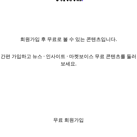
열고 '서초구
잠원동 37-9번지
일대 역세권
활성화사업
지구단위계획구역
회원가입
후 무료로 볼 수 있는 콘텐츠입니다.
지정 및 계획
결정안'을
수정가결했다고
간편 가입하고 뉴스 · 인사이트 · 마켓보이스 무료 콘텐츠를 둘러
29일 밝혔다.
보세요.
대상지는 7호선과
신분당선이
교차하는 논현역
인근
강남대로변이며,
지하 8층~지상
20층 규모의 업무·
판매시설을 갖춘
무료 회원가입
복합플랫폼이
들어선다.