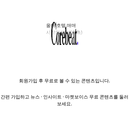
올해 호텔 매매
시장의 대어(大魚)
로 꼽히는
‘포포인츠 바이
쉐라톤(Four
Points by
Sheraton) 조선
명동’ 매각을 위한
회원가입
후 무료로 볼 수 있는 콘텐츠입니다.
경쟁입찰에 5곳이
참여했다. 인수
가격은 객실당
간편 가입하고 뉴스 · 인사이트 · 마켓보이스 무료 콘텐츠를 둘러
6억원 초반
보세요.
수준으로 유사한
것으로 알려졌다.
총액으로 약