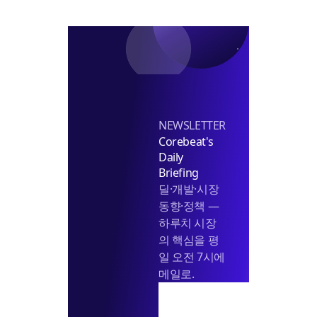
마
파
무
짓
리
으
목
로
표
전
환
NEWSLETTER
Corebeat's
Daily
Briefing
딜·개발·시장
동향·정책 —
하루치 시장
의 핵심을 평
일 오전 7시에
메일로.