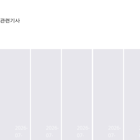
관련기사
KB
증
권,
한
KB
KB
홈
투
자
자
플
부
산
산
러
2026-
2026-
2026-
2026-
동
운
운
스
07-
07-
07-
07-
산
용,
용