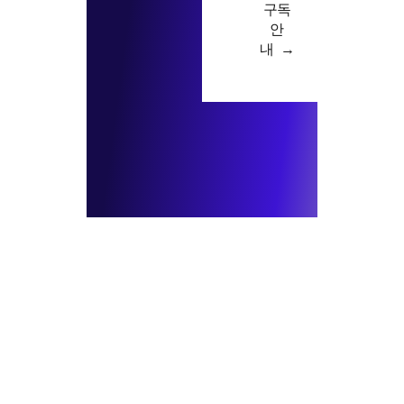
구독
안
내 →