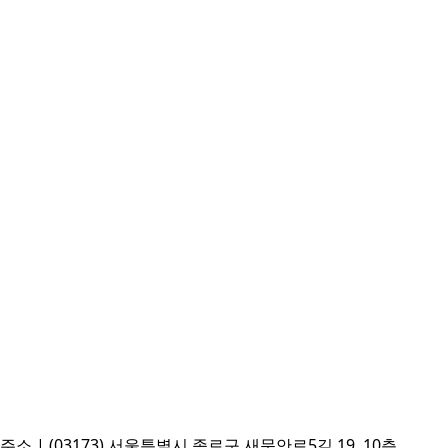
주소 | (03173) 서울특별시 종로구 새문안로5길 19, 10층