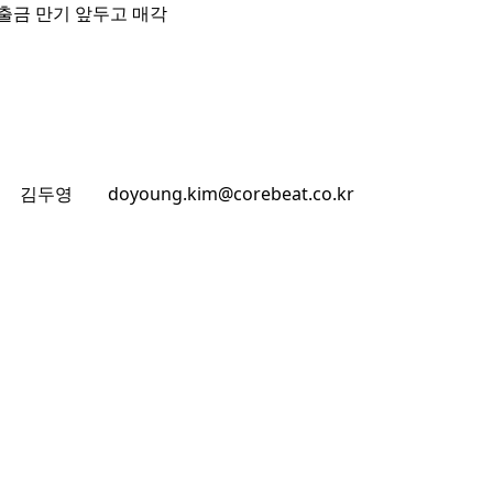
출금 만기 앞두고 매각
김두영
doyoung.kim@corebeat.co.kr