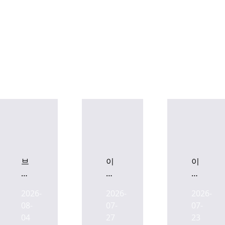
무료 회원가입
이미 회원이신가요?
로그인
브
이
이
이
지
지
플
스,
스,
2026-
2026-
2026-
렉
동
태
08-
07-
07-
스,
대
평
04
27
23
오
문
로