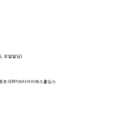
동, 로얄빌딩)
로-0391
㈜티아이에스홀딩스