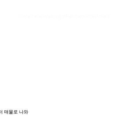
CoreData
CoreInsight
News
InfoHub
About
터 매물로 나와