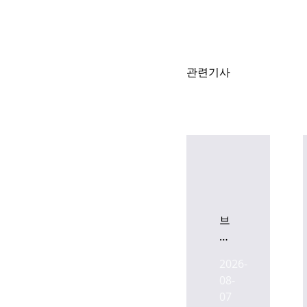
관련기사
브
이
플
2026-
렉
08-
스
07
우