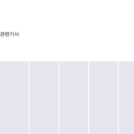
관련기사
고
금
리
현
HL
HL
벽
대
그
그
에
차
룹
룹,