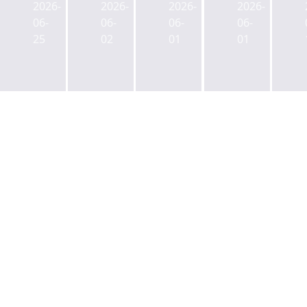
성
2026-
2026-
2026-
2026-
·SK
성
성
수
06-
06-
06-
06-
디
수
수
'무
25
02
01
01
앤
동
동
신
디,
제
에
사
성
2
쌍
캠
수
사
둥
퍼
MXD
옥
이
스
착
착
빌
N1'
공...
공
딩
재
미
초
으
입
래
읽
로
찰
모
기...
'HL
빌
산
타
리
은
운'
티
·
조
브
하
성
랜
나
딩
은
거
행