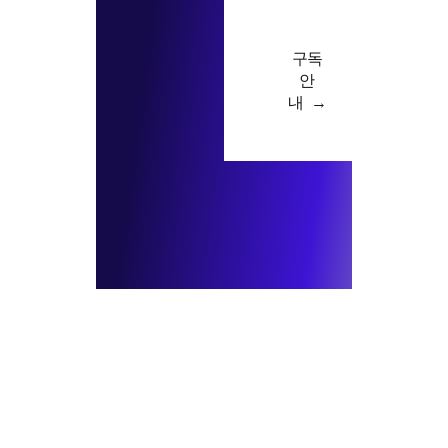
구독
안
내 →