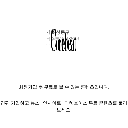
서울 성동구
성수동에서 20년
넘게 벤츠
서비스센터로
사용된
한성자동차
부지에 중규모
업무·근생 복합
회원가입
후 무료로 볼 수 있는 콘텐츠입니다.
오피스
개발사업이
본격화한다. 이를
간편 가입하고 뉴스 · 인사이트 · 마켓보이스 무료 콘텐츠를 둘러
주도할
보세요.
‘HL성수프로젝트위탁관리부동산투자회사
가 지난 11월 19일