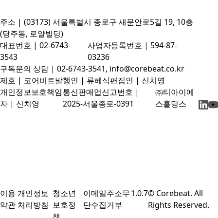
주소 | (03173) 서울특별시 종로구 새문안로5길 19, 10층
(당주동, 로얄빌딩)
대표번호 | 02-6743-
사업자등록번호 | 594-87-
3543
03236
구독문의 상담 | 02-6743-3541, info@corebeat.co.kr
제호 | 코어비트
발행인 | 류혜식
편집인 | 신치영
개인정보보호책임
통신판매업신고번호 |
㈜티아이에
자 | 신치영
2025-서울종로-0391
스홀딩스
이용
개인정보
청소년
이메일주소무
1.0.7
© Corebeat. All
약관
처리방침
보호정
단수집거부
Rights Reserved.
책