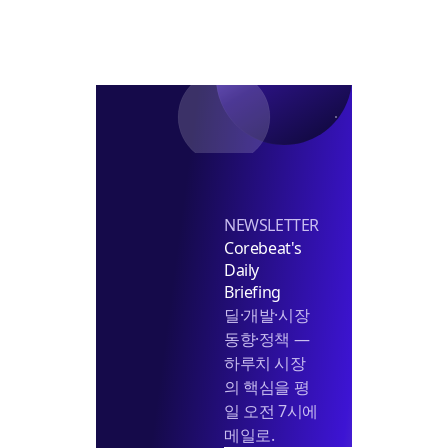
점
주
본
도
격
2250
화
억
본
PF
마
무
리
NEWSLETTER
Corebeat's
Daily
Briefing
딜·개발·시장
동향·정책 —
하루치 시장
의 핵심을 평
일 오전 7시에
메일로.