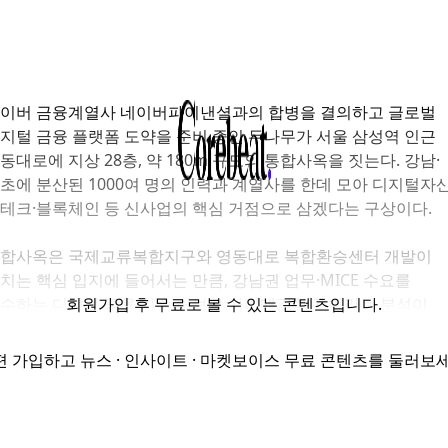
이버 금융계열사 네이버파이낸셜과의 합병을 결의하고 글로벌
지털 금융 플랫폼 도약을 준비 중인 두나무가 서울 삼성역 인근
동대로에 지상 28층, 약 180m 규모의 통합사옥을 짓는다. 강남·
초에 분산된 1000여 명의 인력과 계열사를 한데 모아 디지털자산
테크·블록체인 등 신사업의 핵심 거점으로 삼겠다는 구상이다.
합사옥은 국제교류복합지구와 영동대로 복합환승센터 개발이
치는 핵심 입지에 들어서는 만큼, 강남권 업무·MICE 수요를
수하는 디지털 금융·기술 허브로 자리매김할 것이라는 분석이
회원가입
후 무료로 볼 수 있는 콘텐츠입니다.
온다.
편 가입하고 뉴스 · 인사이트 · 마켓보이스 무료 콘텐츠를 둘러보세
울시는 삼성동 168-1번지 일대를 역세권 활성화사업 구역으로
정하는 도시관리계획 결정안을 마련해 지난달 28일부터 이달
1일까지 주민공람을 진행 중이다.