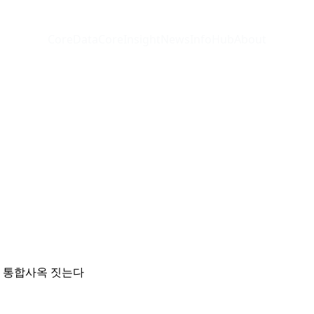
CoreData
CoreInsight
News
InfoHub
About
에 통합사옥 짓는다