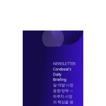
주
결’...2027
준
딩
년
공
거
상
점
반
본
기
격
착
화
공
추
진
NEWSLETTER
Corebeat's
Daily
Briefing
딜·개발·시장
동향·정책 —
하루치 시장
의 핵심을 평