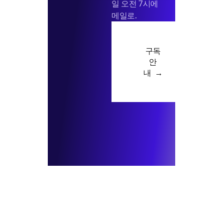
일 오전 7시에
메일로.
구독
안
내 →