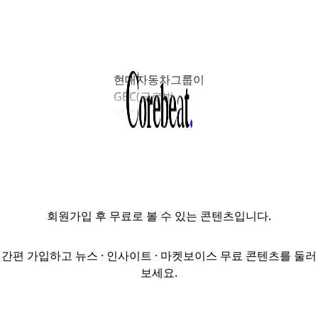
현대자동차그룹이
GBC(글로벌
비즈니스
컴플렉스) 개발에
속도를 내는
가운데,
싱가포르투자청
(GIC) 출신 부동산
회원가입
후 무료로 볼 수 있는 콘텐츠입니다.
금융 전문가
영입에 이어 전담
조직을 신설하고
간편 가입하고 뉴스 · 인사이트 · 마켓보이스 무료 콘텐츠를 둘러
인력 확충에
보세요.
나서며 사업
본격화에 나섰다.