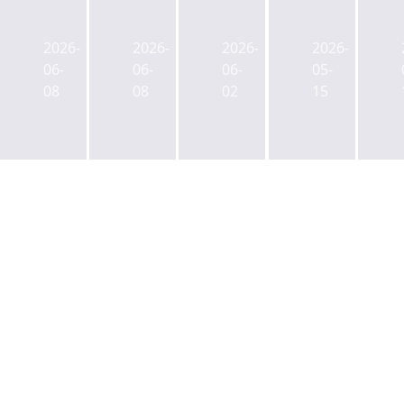
설,
현
합)
대
3
대
현
차
조
차
2026-
2026-
2026-
2026-
대
·SK
394
GBC
06-
06-
06-
05-
차
디
억
옆
08
08
02
15
'제
앤
규
두
2
디,
모
나
GBC'
성
위
무
복
수
례
통
정
MXD
복
합
역
착
정
사
세
공...
역
옥
권
미
세
개
15
래
권
발
일
모
복
사
착
빌
합
업
공...2031
리
개
‘수
년
티
발
정
1
브
수
가
월
랜