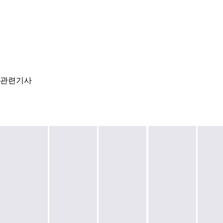
관련기사
현
서
대
울
건
시,
(종
현