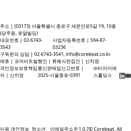
주소 | (03173) 서울특별시 종로구 새문안로5길 19, 10층
(당주동, 로얄빌딩)
대표번호 | 02-6743-
사업자등록번호 | 594-87-
3543
03236
구독문의 상담 | 02-6743-3541, info@corebeat.co.kr
제호 | 코어비트
발행인 | 류혜식
편집인 | 신치영
개인정보보호책임
통신판매업신고번호 |
㈜티아이에
자 | 신치영
2025-서울종로-0391
스홀딩스
이용
개인정보
청소년
이메일주소무
1.0.7
© Corebeat. All