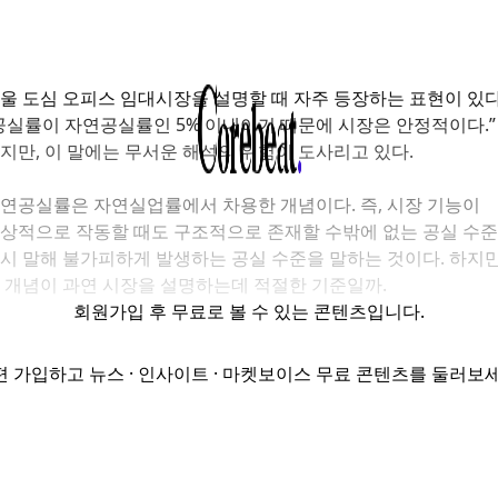
울 도심 오피스 임대시장을 설명할 때 자주 등장하는 표현이 있
공실률이 자연공실률인
5%
이내이기 때문에 시장은 안정적이다
.”
지만
,
이 말에는 무서운 해석의 위험이 도사리고 있다
.
연공실률은 자연실업률에서 차용한 개념이다
.
즉
,
시장 기능이
상적으로 작동할 때도 구조적으로 존재할 수밖에 없는 공실 수준
시 말해 불가피하게 발생하는 공실 수준을 말하는 것이다
.
하지
 개념이 과연 시장을 설명하는데 적절한 기준일까.
회원가입
후 무료로 볼 수 있는 콘텐츠입니다.
8일 코어비트는 21번째 Insight Report '자연공실률 5% -
연실업률처럼 불가피하게 발생한 것이라 정말 문제없는 걸까?'
편 가입하고 뉴스 · 인사이트 · 마켓보이스 무료 콘텐츠를 둘러보세
해 관행처럼 쓰이는 자연공실률이 시장 구조를 가리고 투자 판
곡할 수 있다고 지적한다.
고서는 자연공실률에 대한 용어 자체에서 출발해서 질문을 던진