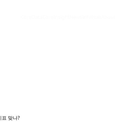
CoreData
CoreInsight
News
InfoHub
About
지표 맞나?