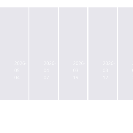
한
NH
NH
NH
투
투
증
투
·
자
권,
자
2026-
2026-
2026-
2026-
미
증
국
증
05-
04-
03-
03-
래
권,
내
권,
04
07
19
12
에
4000
3
IMA
셋,
억
호
'3
IMA
모
IMA
호
1
집
사
사
호
IMA
업
업
투
1
지
자'
자
호
정
사
처
완
실