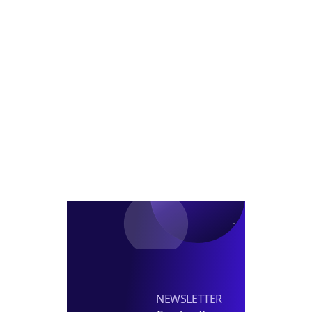
및
판
상
수
확
익
정
률
공
개..1.04%
vs
0.35%
NEWSLETTER