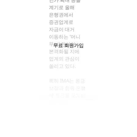
인가 확대 등을
계기로 올해
은행권에서
증권업계로
자금이 대거
이동하는 ‘머니
무브’ 현상이
무료 회원가입
본격화될 지에
업계의 관심이
쏠리고 있다.
특히 IMA는 원금
보장과 함께 은행
예·적금을 웃도는
이미 회원이신가요?
로그인
수익률을
제시하고 있어
은행권에서는
예적금에서
자금이 대거