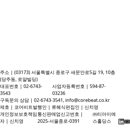
주소 | (03173) 서울특별시 종로구 새문안로5길 19, 10층
(당주동, 로얄빌딩)
대표번호 | 02-6743-
사업자등록번호 | 594-87-
3543
03236
구독문의 상담 | 02-6743-3541, info@corebeat.co.kr
제호 | 코어비트
발행인 | 류혜식
편집인 | 신치영
개인정보보호책임
통신판매업신고번호 |
㈜티아이에
자 | 신치영
2025-서울종로-0391
스홀딩스