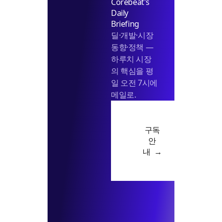
Corebeat's
Daily
Briefing
딜·개발·시장
동향·정책 —
하루치 시장
의 핵심을 평
일 오전 7시에
메일로.
구독
안
내 →