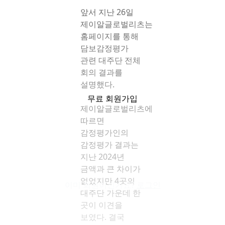
앞서 지난 26일
제이알글로벌리츠는
홈페이지를 통해
담보감정평가
관련 대주단 전체
회의 결과를
설명했다.
무료 회원가입
제이알글로벌리츠에
따르면
감정평가인의
감정평가 결과는
지난 2024년
금액과 큰 차이가
없었지만 4곳의
이미 회원이신가요?
로그인
대주단 가운데 한
곳이 이견을
보였다. 결국