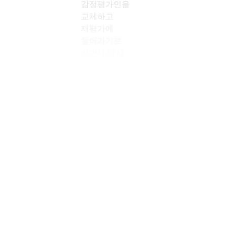
감정평가인을
교체하고
재평가에
들어가기로
하면서 다시
1~2개월을 더
기다려야 할
것으로 보인다.
한국과 유럽의 다
른 감정평가 절차
보통 한국은
복수의 감정평가
기관이 평가를
수행한 뒤
평균값을 공식
감정가로
채택한다.
평가기관에 따른
편차를 제거하고