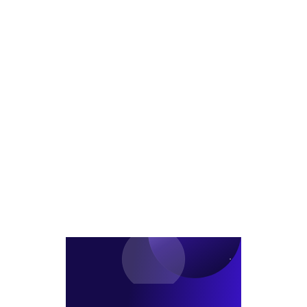
채
폴
츠,'생
제
불
트...
사
이
완
국
기
알
전
민
로'
글
판
리
로
매
츠
벌
여
의
리
부
위
츠,
검
기
주
사
현
가
착
실
안
수
화
정
단
비
맞
나?