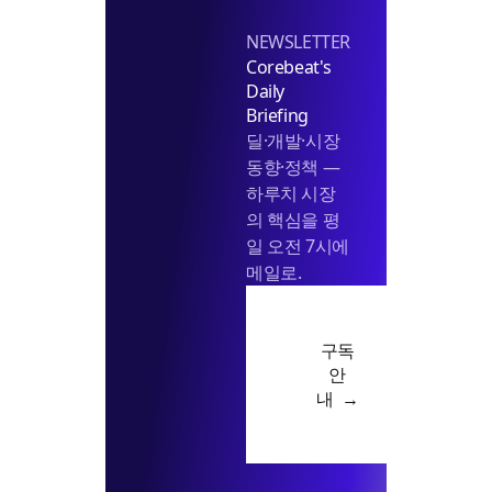
NEWSLETTER
Corebeat's
Daily
Briefing
딜·개발·시장
동향·정책 —
하루치 시장
의 핵심을 평
일 오전 7시에
메일로.
구독
안
내 →