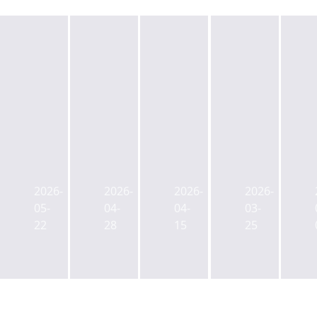
금
감
원,
제
Cash
운
제
이
Trap
용
이
알
걸
수
알
2026-
2026-
2026-
2026-
글
린
수
글
05-
04-
04-
03-
로
제
료
로
22
28
15
25
벌
이
로
벌
리
알
주
리
츠,
글
식
츠
400
로
산
공
억
벌
다
모
디
리
는