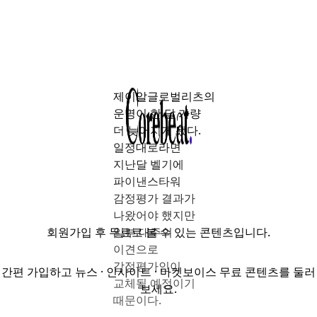
제이알글로벌리츠의
운명이 한 달 가량
더 늦어지게 됐다.
일정대로라면
지난달 벨기에
파이낸스타워
감정평가 결과가
나왔어야 했지만
회원가입
후 무료로 볼 수 있는 콘텐츠입니다.
일부 대주의
이견으로
감정평가인이
간편 가입하고 뉴스 · 인사이트 · 마켓보이스 무료 콘텐츠를 둘러
교체될 예정이기
보세요.
때문이다.