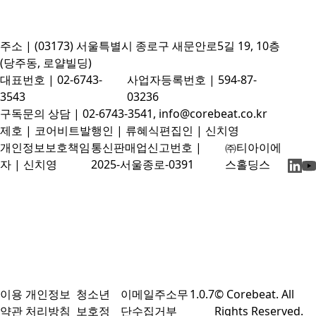
주소 | (03173) 서울특별시 종로구 새문안로5길 19, 10층
(당주동, 로얄빌딩)
대표번호 | 02-6743-
사업자등록번호 | 594-87-
3543
03236
구독문의 상담 | 02-6743-3541, info@corebeat.co.kr
제호 | 코어비트
발행인 | 류혜식
편집인 | 신치영
개인정보보호책임
통신판매업신고번호 |
㈜티아이에
자 | 신치영
2025-서울종로-0391
스홀딩스
이용
개인정보
청소년
이메일주소무
1.0.7
© Corebeat. All
약관
처리방침
보호정
단수집거부
Rights Reserved.