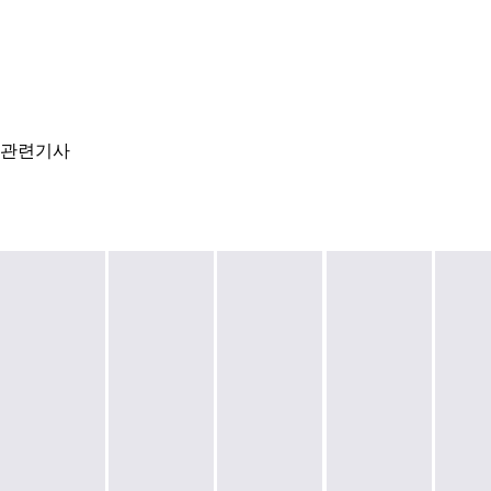
관련기사
서
울
시,
테
서
(종
테
헤
울
합)