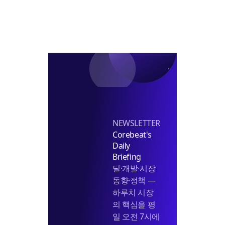
복
미
병
스
에
터
수
리’
익
성
시
험
대
NEWSLETTER
Corebeat's
Daily
Briefing
딜·개발·시장
동향·정책 —
하루치 시장
의 핵심을 평
일 오전 7시에