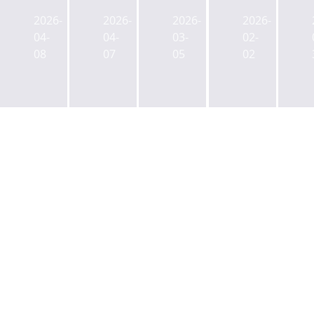
헤
란
상
재
란
2026-
2026-
2026-
2026-
로
록
정
로
04-
04-
03-
02-
리
회
부
·
08
07
05
02
모
관,
담
서
델
‘용
속
초
링,
적
공
로
최
률
무
오
대
1000%’
원
피
수
승
연
스
혜
부
금,
개
주
수...
1.8
발
는
공
조
3
선
급
상
건
릉
폭
록
조
역
탄
회
건
일
·
관
부
대
공
의
가
사
‘3
결
비
대