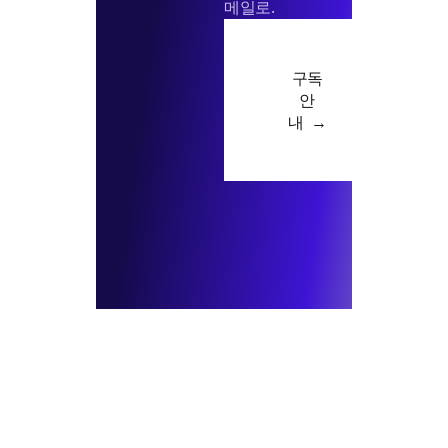
메일로.
구독
안
내 →