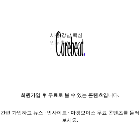
서울 강남 핵심
업무축인
테헤란로 일대가
리모델링 활성화
구역으로
지정되면서, 중형
오피스를
중심으로 한 자산
회원가입
후 무료로 볼 수 있는 콘텐츠입니다.
밸류업 전략이
본격화되고 있다.
준공 15년 이상
간편 가입하고 뉴스 · 인사이트 · 마켓보이스 무료 콘텐츠를 둘러
건축물의 연면적
보세요.
증축이 허용되자,
노후 B·C급