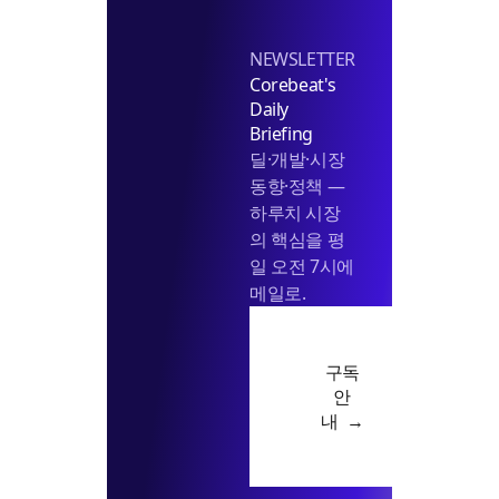
NEWSLETTER
Corebeat's
Daily
Briefing
딜·개발·시장
동향·정책 —
하루치 시장
의 핵심을 평
일 오전 7시에
메일로.
구독
안
내 →