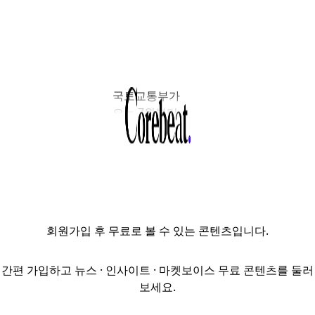
국토교통부가
오는 7월부터
4년간
주택도시기금
여유자금을 전담
운용할 새 사업자
선정에 착수한다.
업권 간 칸막이를
회원가입
후 무료로 볼 수 있는 콘텐츠입니다.
완전히 없앤 첫
입찰로,
자산운용사와
간편 가입하고 뉴스 · 인사이트 · 마켓보이스 무료 콘텐츠를 둘러
증권사 간 ‘정면
보세요.
승부’가