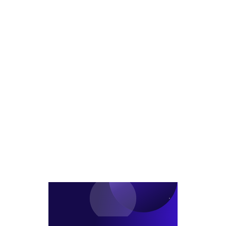
기
지
'3
딘,
관
기’
강'
밸
선
확
압
류
정
정...
축...
애
본
미
미
드
격
래
래
성
화...4
에
에
공
월
셋
셋
공
13
4
·NH·KB
식
일
연
끝
이
접
패
장
어
수
·KB
승
갈
마
첫
부
까?
감
입
성