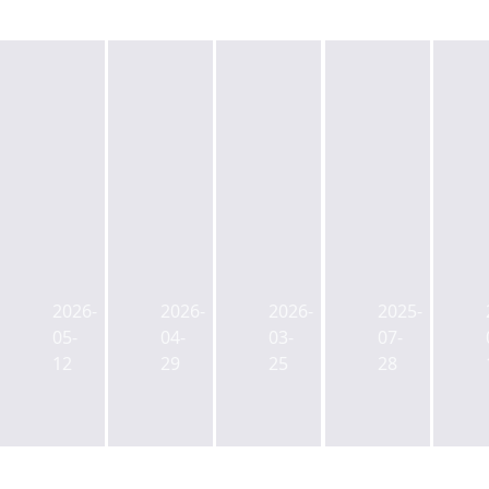
주
택
도
주
주
퍼
시
택
택
시
기
도
도
픽
금
2026-
2026-
2026-
2025-
시
시
타
4
05-
04-
03-
07-
기
기
워
기
12
29
25
28
금
금
인
전
4
4
수
담
기
기
한
운
‘기
후
에
용
금
보
버